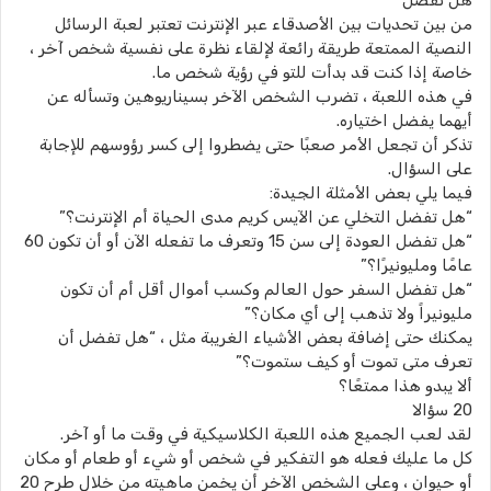
هل تفضل
من بين تحديات بين الأصدقاء عبر الإنترنت تعتبر لعبة الرسائل
النصية الممتعة طريقة رائعة لإلقاء نظرة على نفسية شخص آخر ،
خاصة إذا كنت قد بدأت للتو في رؤية شخص ما.
في هذه اللعبة ، تضرب الشخص الآخر بسيناريوهين وتسأله عن
أيهما يفضل اختياره.
تذكر أن تجعل الأمر صعبًا حتى يضطروا إلى كسر رؤوسهم للإجابة
على السؤال.
فيما يلي بعض الأمثلة الجيدة:
“هل تفضل التخلي عن الآيس كريم مدى الحياة أم الإنترنت؟”
“هل تفضل العودة إلى سن 15 وتعرف ما تفعله الآن أو أن تكون 60
عامًا ومليونيرًا؟”
“هل تفضل السفر حول العالم وكسب أموال أقل أم أن تكون
مليونيراً ولا تذهب إلى أي مكان؟”
يمكنك حتى إضافة بعض الأشياء الغريبة مثل ، “هل تفضل أن
تعرف متى تموت أو كيف ستموت؟”
ألا يبدو هذا ممتعًا؟
20 سؤالا
لقد لعب الجميع هذه اللعبة الكلاسيكية في وقت ما أو آخر.
كل ما عليك فعله هو التفكير في شخص أو شيء أو طعام أو مكان
أو حيوان ، وعلى الشخص الآخر أن يخمن ماهيته من خلال طرح 20