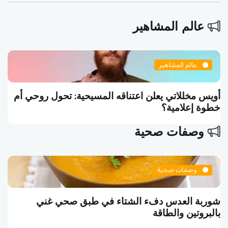
عالم المشاهير
مشاهير
عالم الم
تي يعلن اعتناقه المسيحية: تحول روحي أم
سلاف فواخرج
ية؟
تموت واقفاً
وصفات صحية
فات صحية
وص
العدس دفء الشتاء في طبق صحي غني
البرغر ا
ين والطاقة