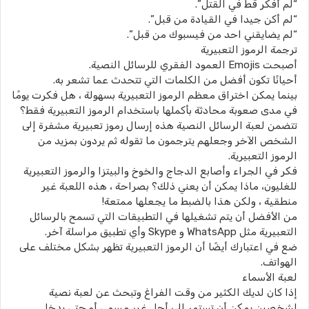
“لم أفكر قط في القتل”.
“لم أكن جيدا في القيادة من قبل”.
“لم يضايقني احد من فيسبوك من قبل”.
ترجمة الرموز التعبيرية
أصبحت Emojis العمود الفقري للرسائل النصية.
أحيانًا تكون أفضل من الكلمات التي تتحدث عما تشعر به.
بينما يمكن اختراق معظم الرموز التعبيرية بسهولة ، هل فكرت يومًا
في مدى صعوبة محادثة بأكملها باستخدام الرموز التعبيرية فقط؟
تتضمن لعبة الرسائل النصية هذه إرسال رموز تعبيرية مشفرة إلى
الشخص الآخر وجعلهم يترجمون ما تقوله ثم يردون بمزيد من
الرموز التعبيرية.
فكر في الجراء وأصابع الدجاج والخوخ والبيتزا والرموز التعبيرية
للغليون، ماذا يمكن أن يعني ذلك؟ بصراحة ، هذه اللعبة غير
منطقية ، ولكن هذا بالضبط ما يجعلها ممتعة!
من الأفضل أن يتم تشغيلها في التطبيقات التي تسمح بالرسائل
التعبيرية مثل WhatsApp و Skype وأي تطبيق مراسلة آخر.
ضع في اعتبارك أيضًا أن الرموز التعبيرية تظهر بشكل مختلف على
الهواتف.
لعبة الأسماء
إذا كان لديك الكثير من وقت الفراغ وتبحث عن لعبة نصية
لشخصين يمكن أن تستمر إلى أجل غير مسمى أو حتى يدخل