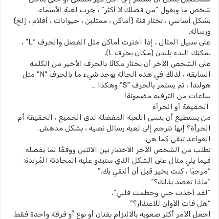
شخص ما ويقول “من فضلك لا أكثر” ، جرب لعبة الأسماء.
بشكل أساسي ، تختار فئة (أماكن ، ممثلين ، حيوانات ، أفلام ، إلخ)
ورسالة.
على سبيل المثال ، إذا اخترت أماكن مثل الفصل والحرف “L” ،
يمكنك البدء بلندن (مكان بحرف L).
على الشخص الآخر أن يختار مكانًا بالحرف الأخير من الكلمة
السابقة ، لذلك في هذه الحالة يوجد شيء ما بالحرف “N” مثل
هولندا ، ثم يستمر بالحرف “S” وهكذا …
ساعات من الترفيه مضمونة!
الحقيقة أو الجرأة
من يستطيع أن ينسى اللعبة المفضلة لدى الجميع ، الحقيقة أم
الجرأة؟ إنها تترجم إلى لعبة رسائل نصية ، بشكل مدهش.
القواعد تبقي كما هي.
تطلب من الشخص الآخر الاختيار بين الاثنين ووفقًا لما يفضله
فيما يلي مثال على الشكل الذي ستبدو عليه المحادثة المُرتدة:
“مرحبًا ، كنت بخير قبل أن ألتقي بك.”
“ماذا تقصد بذلك؟”
“لقد أخذت حبي وحطمت قلبي”.
“هل فات الأوان للاعتذار؟”
اجعل الأمر أكثر صعوبة بالالتزام بفنان أو نوع أو فرقة واحدة فقط.