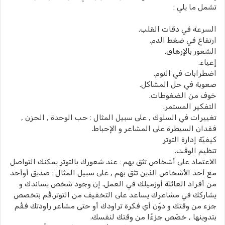
تشمل ما يلي :
السرعة في دقات القلب.
ارتفاع في ضغط الدم.
الشعور بالإرهاق.
إعياء.
اضطرابات في النوم.
صعوبة في حل المشاكل.
خوف من الضغوطات.
التفكير المستمر.
تغييرات في السلوك , على سبيل المثال : حب الوحدة , الحزن ,
فقدان السيطرة على المشاعر و الإحباط.
كيفيّة إدارة التوتر
تنظيم الوقت.
الاعتماد على أشخاص تثق بهم : عند شعورك بالتوتر يمكنك التواصل
مع أحد الأشخاص الذين تثق بهم , على سبيل المثال : صديق أوأحد
من أفراد العائلة أوزميلك في العمل. إن وجود شخص يساندك و
يشاركك في مشاعرك يساعد على التخفيف من التوتر.قُم بتخصص
جزء من وقتك و دوّن أي فكرة تراودك أو حتى مشاعر راودتك فقُم
بتدوينها , خصّص جزءًا من وقتك لنفسك.