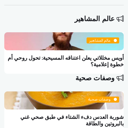
عالم المشاهير
مشاهير
عالم الم
تي يعلن اعتناقه المسيحية: تحول روحي أم
سلاف فواخرج
ية؟
تموت واقفاً
وصفات صحية
وصفات صحية
بة العدس دفء الشتاء في طبق صحي غني
البرغ
روتين والطاقة