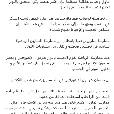
تناول وجبات غذائية منتظمة فإن الأمر عندما يكون متعلّق بالتوتر
تكون التغذية الصحيّة هي الحل.
إن تجاهلك لوجبات طعامك يساعد هذا على خفض نسب السكر
في الدم و يؤدي ذلك إلى تعكير مزاجك , و في هذا الأثناء إن
مشاعر الغضب والإحباط تصبح شديدة.
ممارسة تمارين رياضية بانتظام : إن ممارسة التمارين الرياضية
تساهم في تحسين صحتك و تقلّل من مستويات التوتر.
عند ممارسة الرياضة يقوم الجسم بإفراز هرمون الإندورفين و يعتبر
هرمون الإندورفين من الهرمونات التي تعمل على تسكين الألم و
تقليل التوتر في الجسم.
إن نقصان هرمون الإندورفين في الجسم يزيد من شعور الاكتئاب.
الحصول على الراحة : عند عدم قدرتك على عمل شيء ما , قُم بأخذ
قسط من الراحة و استعادة الطاقة من جديد.
ممارسة تمارين الاسترخاء : عند ممارسة تمارين الاسترخاء , مثل :
التنفس العميق و استرخاء العضلات بشكل تدريجي و شد مجموعة
من عضلات الجسم و استرخائها يساعد على تخفيف التوتر الذي