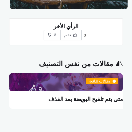
الرأي الأخر
نعم
لا
0
مقالات من نفس التصنيف
مقالات ثقافية
لبويضة بعد القذف
ما هي البطالة التكنو