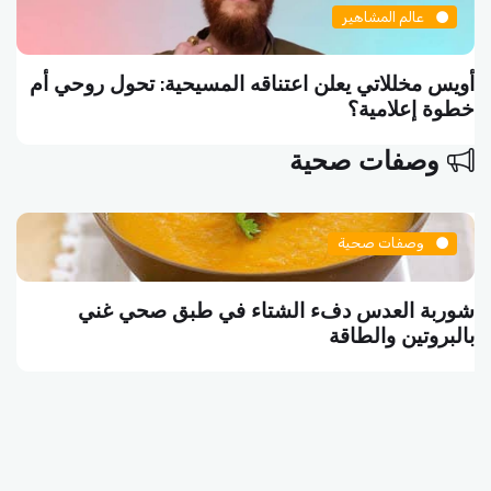
عالم المشاهير
ويس مخللاتي يعلن اعتناقه المسيحية: تحول روحي أم
سل
طوة إعلامية؟
تم
وصفات صحية
وصفات صحية
شوربة العدس دفء الشتاء في طبق صحي غني
بالبروتين والطاقة