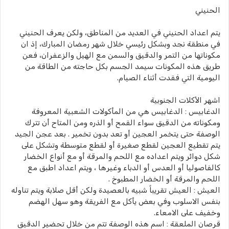
الحنيني
يتم اعداد الحنيني في العديد من المناطق، ولكن يعرف الحنيني
في منطقة نجد وبشكل رئيسي خلال شهر رمضان المبارك، إذ ان
مكوناتها من التمر والدقيق والسمن مع الهيل والزعفران، فعن
طريق هذه المكونات سيمد الجسم بكل حاجته من الطاقة من
اليومية التي فقدت أثناء الصيام.
اشهر الأكلات الجنوبية
الدغابيس : الدغابيس هي من المأكولات الشعبية المعروفة
ومكوناته من الدقيق سواء القمح أو الذره ومن المتاح أن تترك
الوصفة حتى يتخمر العجين أو تعد بدون تخمير . بعد عجن الجيد
يتم تقطيع العجين لقطع صغيرة أو لقطع متوسطة وتشكل على
شكل دوائر ويتم اعداده مع اللحم والمرقة أو مع أنواع الخضار
كالفاصوليا أو العدس أو الدباء وغيرها ، ويتم اعداد اطبق مع
اللحم والمرقة أو الخضار المطبوخ .
العيش : العيش تقريباً شبيه بالعصيدة ولكن أقل صلابة ويتم تناوله
بنفس الاسلوب وفي بعض يأكل مع الفريقة وهو سهل الهضم
وخفيف على الامعاء.
قرصان الملعقة : اسم هذه الوصفة تتم من خلال تحضير الدقيق