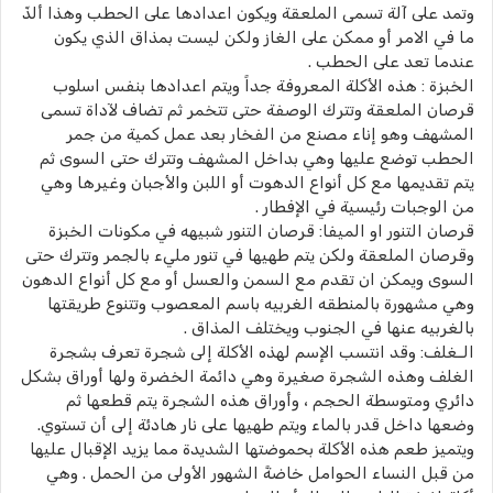
وتمد على آلة تسمى الملعقة ويكون اعدادها على الحطب وهذا ألذّ
ما في الامر أو ممكن على الغاز ولكن ليست بمذاق الذي يكون
عندما تعد على الحطب .
الخبزة : هذه الأكلة المعروفة جداً ويتم اعدادها بنفس اسلوب
قرصان الملعقة وتترك الوصفة حتى تتخمر ثم تضاف لآداة تسمى
المشهف وهو إناء مصنع من الفخار بعد عمل كمية من جمر
الحطب توضع عليها وهي بداخل المشهف وتترك حتى السوى ثم
يتم تقديمها مع كل أنواع الدهوت أو اللبن والأجبان وغيرها وهي
من الوجبات رئيسية في الإفطار .
قرصان التنور او الميفا: قرصان التنور شبيهه في مكونات الخبزة
وقرصان الملعقة ولكن يتم طهيها في تنور مليء بالجمر وتترك حتى
السوى ويمكن ان تقدم مع السمن والعسل أو مع كل أنواع الدهون
وهي مشهورة بالمنطقه الغربيه باسم المعصوب وتتنوع طريقتها
بالغربيه عنها في الجنوب ويختلف المذاق .
الـغلف: وقد انتسب الإسم لهذه الأكلة إلى شجرة تعرف بشجرة
الغلف وهذه الشجرة صغيرة وهي دائمة الخضرة ولها أوراق بشكل
دائري ومتوسطة الحجم ، وأوراق هذه الشجرة يتم قطعها ثم
وضعها داخل قدر بالماء ويتم طهيها على نار هادئة إلى أن تستوي.
ويتميز طعم هذه الأكلة بحموضتها الشديدة مما يزيد الإقبال عليها
من قبل النساء الحوامل خاضةً الشهور الأولى من الحمل . وهي