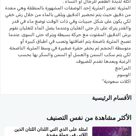
أكلة لذيذة الطعم للرجال أو النساء .
المثرية: تعتبر المثرية إحد الوصفات المشهورة بالمنطقة وهي معدة
من دقيق حيث يتم تحضير الدقيق ويلقى بالماء من خلال رش خفي
لكي يكون على شكل حبيبات وفي ذات الوقت توضع ماء في قدر
والقدر يترك على نار حتى الغليان وعندما يصل الماء للغليان نقوم
برش الدقيق المفتوت مع حركة بسيطة ويترك حتى السوى. عندما
تصبح المثرية ناضجة يتم اضافتها وتصب في اطباق كبيرة أو
متوسطة الحجم ثم يحفر حفرة صغيرة في وسط المثرية الناضجة
لكي يتم سكب السمن والعسل أو السمن والسكر بها بحسب
الرغبة وبعدها تقدم للضيوف.
المراجع
الوسوم
اكلات سعودية"
الأقسام الرئيسية
الأكثر مشاهدة من نفس التصنيف
امثلة على الذي التي اللذان اللتان الذين
اللاتي في جملة مفيدة