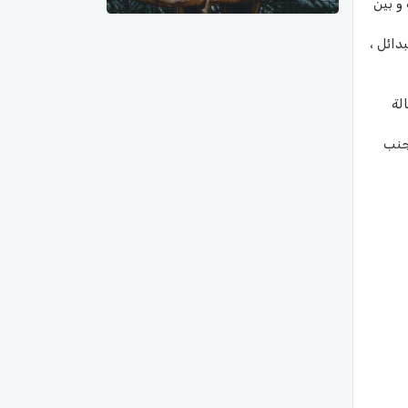
و بين
دائل ،
لة
تجنب