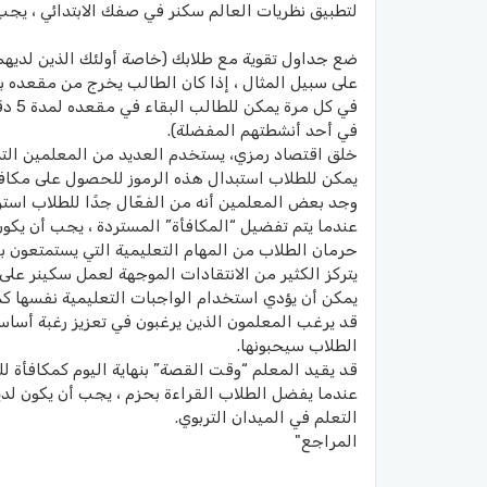
لتطبيق نظريات العالم سكنر في صفك الابتدائي ، يجب 
ضع جداول تقوية مع طلابك (خاصة أولئك الذين لديهم 
على سبيل المثال ، إذا كان الطالب يخرج من مقعده بشكل 
في ك
في أحد أنشطتهم المفضلة).
خلق اقتصاد رمزي، يستخدم العديد من المعلمين التذاك
يمكن للطلاب استبدال هذه الرموز للحصول على مكاف
وجد بعض المعلمين أنه من الفعّال جدًا للطلاب استردا
عندما يتم تفضيل “المكافأة” المستردة ، يجب أن يكو
حرمان الطلاب من المهام التعليمية التي يستمتعون ب
يتركز الكثير من الانتقادات الموجهة لعمل سكينر على
يمكن أن يؤدي استخدام الواجبات التعليمية نفسها ك
قد يرغب المعلمون الذين يرغبون في تعزيز رغبة أساس
الطلاب سيحبونها.
قد يقيد المعلم “وقت القصة” بنهاية اليوم كمكافأة لل
عندما يفضل الطلاب القراءة بحزم ، يجب أن يكون لديه
التعلم في الميدان التربوي.
المراجع"