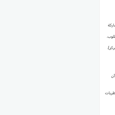
مشاركة
لوب.
كز).
أن
ظريات