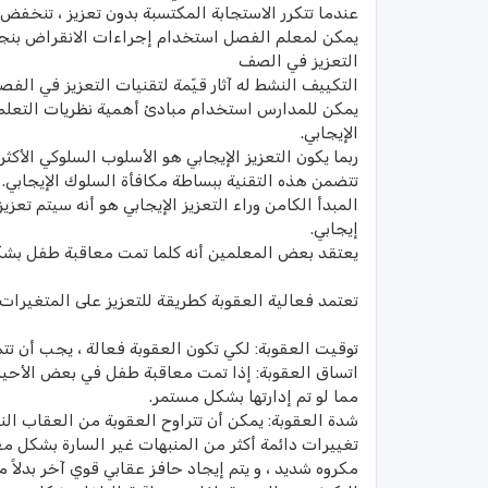
عندما تتكرر الاستجابة المكتسبة بدون تعزيز ، تنخفض قو
يمكن لمعلم الفصل استخدام إجراءات الانقراض بنجا
التعزيز في الصف
التكييف النشط له آثار قيّمة لتقنيات التعزيز في الفص
يمكن للمدارس استخدام مبادئ أهمية نظريات التعلم 
الإيجابي.
ربما يكون التعزيز الإيجابي هو الأسلوب السلوكي الأكثر
تتضمن هذه التقنية ببساطة مكافأة السلوك الإيجابي. ي
المبدأ الكامن وراء التعزيز الإيجابي هو أنه سيتم تعز
إيجابي.
يعتقد بعض المعلمين أنه كلما تمت معاقبة طفل بشك
تعتمد فعالية العقوبة كطريقة للتعزيز على المتغيرات ا
توقيت العقوبة: لكي تكون العقوبة فعالة ، يجب أن تتم 
اتساق العقوبة: إذا تمت معاقبة طفل في بعض الأحيا
مما لو تم إدارتها بشكل مستمر.
شدة العقوبة: يمكن أن تتراوح العقوبة من العقاب الن
تغييرات دائمة أكثر من المنبهات غير السارة بشكل م
مكروه شديد ، و يتم إيجاد حافز عقابي قوي آخر بدلاً م