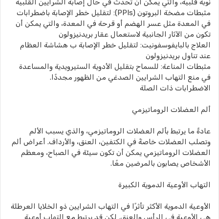
نوبة قلبية، والتي يمكن أن تحدث في حال إصابة الشرايين القلبية
مثبطات مضخة البروتون (PPIs): لتقليل خطر الإصابة باضطرابات
في المعدة مثل عسر الهضم أو قرحة في المعدة، والتي يمكن أن
تكون من الآثار الجانبية لاستعمال عقار بريدنيزولون
العلاج بالبايفوسفونيت: لتقليل خطر الإصابة ب هشاشة العظام
عند تناول بريدنيزولون
مثبطات المناعة: للسماح بتقليل الأدوية الستيرويدية والمساعدة
في منع التهاب الشرايين الصدغي من الظهور مجددًا.
الاضطرابات ذات الصلة
ألم العضلات الروماتيزمي
عادةً ما يرتبط بألم العضلات الروماتيزمي، والذي يسبب الألم
وتصلب العضلات خاصةً في الكتفين، العنق، والأرداف. أعراض ألم
العضلات الروماتيزمي يمكن أن تكون سيئة في الصباح، ومعظم
الأشخاص يصابون بالمرضين معًا.
التهاب الأوعية الدموية الكبيرة
الأوعية الدموية الأكثر تأثرًا في التهاب الشرايين ذو الخلايا العرطلة
هي الأوعية في الرأس والعنق. لكن قد يرتبط مع التهاب أوعية