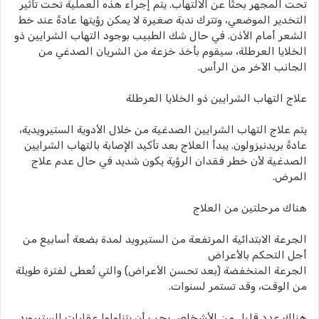
تحت المجهر بحثًا عن الالتهاب. يتم إجراء هذه العملية تحت تأثير
التخدير الموضعي، وتترك ندبة صغيرة لا يمكن رؤيتها عادةً عند خط
الشعر أمام الأذن. في حال شك الطبيب بوجود التهاب الشرايين ذو
الخلايا العرطلة، سيقوم بأخذ خزعة من الشريان الصدغي من
الجانب الآخر من الرأس.
علاج التهاب الشرايين ذو الخلايا العرطلة
يتم علاج التهاب الشرايين الصدغية من خلال الأدوية الستيرويدية،
عادةً بريدنيزولون. يبدأ العلاج بعد تأكيد الإصابة بالتهاب الشرايين
الصدغية لأن خطر فقدان الرؤية يكون شديد في حال عدم علاج
المرض.
هناك مرحلتين من العلاج
الجرعة الابتدائية المرتفعة من الستيرويد لمدة بضعة أسابيع من
أجل التحكم بالأعراض
الجرعة المنخفضة (بعد تحسن الأعراض) والتي تُعطى لفترة طويلة
من الوقت، وقد تستمر لسنوات.
هناك عدد قليل من الأشخاص يجب أن يتناولوا عقارات الستيرويد