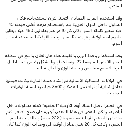
الماضي.
وقد استخدم العرب المعادن الثمينة كوزن للمشتريات، فكان
التداول داخل الدول العربية يتم باستخدام درهم فضي قيمته 45
حبة شعير كاملة النمو، وكان كل 10 دراهم يعادلون 450 حبة ويطلق
عليهم اسم أوقية وهي تقريبًا نفس وحدة الأوقية المستخدمة حتى
اليوم.
وقد استخدام وحدة الوزن والقيمة هذه على نطاق واسع في منطقة
البحر الأبيض المتوسط ??، ودخلت أوروبا بشكل رئيسي عبر الطرق
البرية لتصبح مقاييس رئيسية للوزن والمال هناك.
في الولايات الشمالية الألمانية تم إنشاء عملة المارك وكانت قيمتها
تعادل ثمانية أوقيات من الفضة و 3600 حبة ، وبالنسبة للولايات
الجنوبية.
في إنجلترا ، قبل الملك أوفا الأوقية “الفضية” كملة متداولة داخل
أراضيه، ولكن النقص في هذا المعدن أجبره على صنع أصغر، فتم
تخفيض الدرهم إلى النصف تقريبا ( 222 حبة ) وأطلق عليه اسم
البنس ، وكانت كل 20 بنس يعادل أوقية في وحدات الوزن كما كان