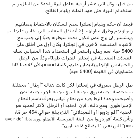
من قبل ، وكل اثني عشر أوقية تعادل ليرة واحدة من المال، وتم
استخدام الليرة حتى عهد الملك ويليام الفاتح.
فبعد أن حكم ويليام إنجلترا سمح للسكان بالاحتفاظ بعملاتهم
وموازينهم وطرق تداولهم، إلا أنه نقل المعايير التي يقاس عليها من
وينشستر إلى برج لندن لتكون تحت سيطرته جنبًا إلى جنب مع
الأشياء المقدسة الأخرى في إنجلترا، وكان أول من أطلق على
5400 حبة اسم رطل، واستمر في استخدام هذا المقياس لسك
العملات المعدنية في إنجلترا لفترات طويلة، وكلًا من الرطل
والجنية في الإنجليزية يطلق عليهم كلمة pound، لأن كلاهما كانا
متساويان في القيمة (5400 حبة).
ظل الرطل معروف في إنجلترا لكن كانت هناك “أرطال” مختلفة
مستخدمة : جنيه تروي ، جنيه البرج ، جنيه تاجر ، جنيه لندن
وأصبحت وحدة الرط جزء من نظام قياس يعرف باسم النظام
الإمبراطوري، ومع ذلك ، فإن الجنيه أو الرطل الأكثر أهمية هو
الجنيه “أفواردوبوا أو الصيدلاني” الذي يبلغ حوالي 454 جرامًا،
وتأتي كلمة أفوردوبوا من اللغة الفرنسية الأنجلو نورماندية “aveir de
peis” التي تعني “البضائع ذات الوزن”.