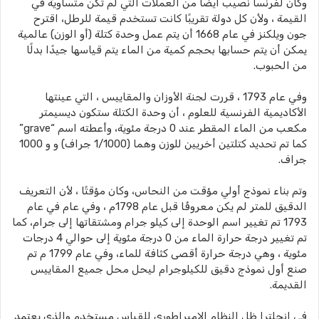
وكان لفرنسا نصيب أيضًا من العملات التي لم تكن متساوية في
القيمة ، ولأن كل دولة تقريبًا كانت تستخدم قيمة للرطل، اقترح
جون ويلكنز في عام 1668 أن يتم عمل وحدة كتلة (أو الوزن) عالمية
يمكن أن يتم حسابها بحجم كمية من الماء يتم قياسها جيدًا بدلًا
من الحبوب.
وفي عام 1793 ، قررت لجنة الأوزان والمقاييس ، التي عينتها
الأكاديمية الفرنسية للعلوم ، أن وحدة الكتلة ستكون ديسيمتر
مكعب من الماء المقطر عند 0 درجة مئوية، وأعطته اسم “grave”
كما تم تحديد كتلتين أخريين للوزن وهما (1/1000 جراف) و و 1000
جراف.
وتم بناء نموذج أولي مؤقت من النحاس، وكان مؤقتًا ، لأن التعريف
الدقيق للمتر لم يكن معروفًا قبل عام 1798م ، وفي عام في عام
1793 تم تغيير اسم الوحدة إلى كيلو جرام ومشتقاتها إلى جرام، كما
تم تغيير درجة حرارة الماء من 0 درجة مئوية إلى حوالي 4 درجات
مئوية ، وهي درجة حرارة أقصى كثافة للماء، وفي عام 1799 م تم
صنع أول نموذج دقيق للكيلوجرام ليحل محل جميع المقاييس
القديمة.
في إنجلترا ظل النظام الإمبراطوري للقياس مستخدم والذي يعتمد