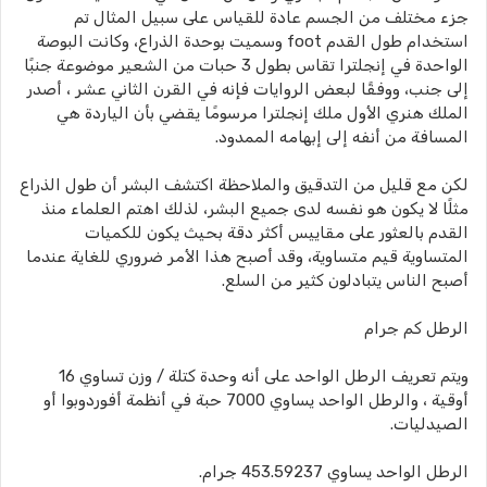
جزء مختلف من الجسم عادة للقياس على سبيل المثال تم
استخدام طول القدم foot وسميت بوحدة الذراع، وكانت البوصة
الواحدة في إنجلترا تقاس بطول 3 حبات من الشعير موضوعة جنبًا
إلى جنب، ووفقًا لبعض الروايات فإنه في القرن الثاني عشر ، أصدر
الملك هنري الأول ملك إنجلترا مرسومًا يقضي بأن الياردة هي
المسافة من أنفه إلى إبهامه الممدود.
لكن مع قليل من التدقيق والملاحظة اكتشف البشر أن طول الذراع
مثلًا لا يكون هو نفسه لدى جميع البشر، لذلك اهتم العلماء منذ
القدم بالعثور على مقاييس أكثر دقة بحيث يكون للكميات
المتساوية قيم متساوية، وقد أصبح هذا الأمر ضروري للغاية عندما
أصبح الناس يتبادلون كثير من السلع.
الرطل كم جرام
ويتم تعريف الرطل الواحد على أنه وحدة كتلة / وزن تساوي 16
أوقية ، والرطل الواحد يساوي 7000 حبة في أنظمة أفوردوبوا أو
الصيدليات.
الرطل الواحد يساوي 453.59237 جرام.