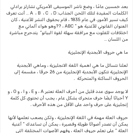
بعد خمسين عامًا ، وضع ناشر الموسيقى الأمريكي تشارلز برادلي
الكلمات المفيدة لتلك اللحن الجذاب: A ، B ، C ، D … أنت تعرف
كيف تسير الأمور، في عام 1835 ، قام بحقوق النشر للأغنية ، كان
العنوان القانوني للأغنية هو ” ABC ، ??وهو هواء ألماني مع
اختلافات للفلوت مع مرافقة سهلة لقوة البيانو” يتدحرج مباشرة
من اللسان …
ما هي حروف الأبجدية الإنجليزية
لعلنا نتسائل ما هي اهمية اللغة الانجليزية ، وماهي الأبجدية
الإنجليزية تتكون الأبجدية الإنجليزية من 26 حرفًا ، مقسمة إلى
الحروف الساكنة والمتحركة .
لا يوجد سوى عدد قليل من أحرف العلة تعتبر A ، و E ، و I ، و O ، و
Y أحيانًا أيضًا حرف متحرك بشكل عام ، يجب أن تحتوي كل كلمة
إنجليزية على حرف واحد على الأقل من هذه الأحرف .
حروف العلة مهمة في اللغة الإنجليزية ، ولكن يصعب تعلمها لأنها
يمكن أن تصدر أصواتًا طويلة وقصيرة ، يمكن أن تساعدك ” أغنية
العلة ” على تعلم حروف العلة ، وفهم الأصوات المختلفة التي