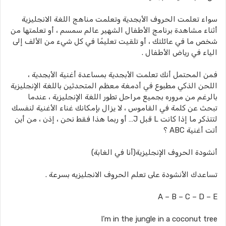
سواء تعلمت الحروف الأبجدية وتعلمت مناهج اللغة الانجليزية
أثناء مشاهدة برنامج الأطفال الشهير عالم سمسم ، أو تعلمتها من
شخص ما في عائلتك ، أو تلقيت تعليمًا في كل شيء من الألف إلى
الياء في رياض الأطفال .
فمن المحتمل أنك تعلمت الأبجدية بمساعدة أغنية الأبجدية ،
اللحن الذكي مطبوع في أدمغة معظم المتحدثين باللغة الإنجليزية
بالرغم من مروره بجميع مراحل تطور اللغة الإنجليزية ، عندما
تبحث عن كلمة في القاموس ، لا يزال بإمكانك غناء الأغنية لنفسك
لتتذكر ما إذا كانت L قبل J… أو ربما هذا فقط نحن ، إذن ، من أين
أتت أغنية ABC ؟
أنشودة الحروف الإنجليزية(أنا في الغابة)
تساعدك الأنشودة على تعلم الحروف الانجليزيه بسرعة .
A – B – C – D – E
I’m in the jungle in a coconut tree