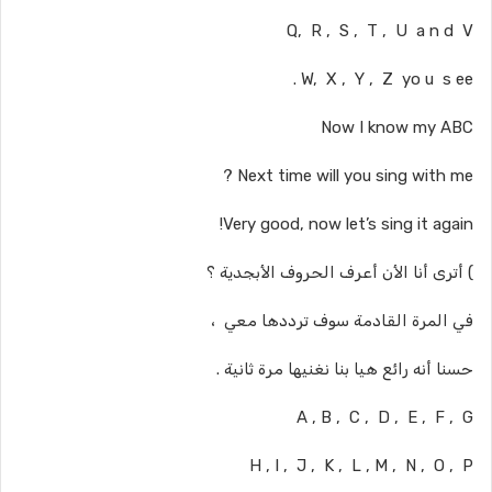
Q, R , S , T , U a n d V
W, X , Y , Z yo u s ee .
Now I know my ABC
Next time will you sing with me ?
Very good, now let’s sing it again!
) أترى أنا الأن أعرف الحروف الأبجدية ؟
في المرة القادمة سوف ترددها معي ،
حسنا أنه رائع هيا بنا نغنيها مرة ثانية .
A , B , C , D , E , F , G
H , I , J , K , L , M , N , O , P