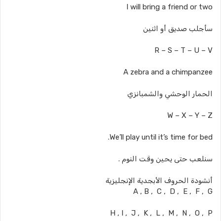
I will bring a friend or two
سأجلب صديق أو اثنين
R – S – T – U – V
A zebra and a chimpanzee
الحمار الوحشي والشمبانزي
W – X – Y – Z
We’ll play until it’s time for bed.
سنلعب حتى يحين وقت النوم .
أنشودة الحروف الأبجدية الإنجليزية
A , B , C , D , E , F , G
H , I , J , K , L , M , N , O , P