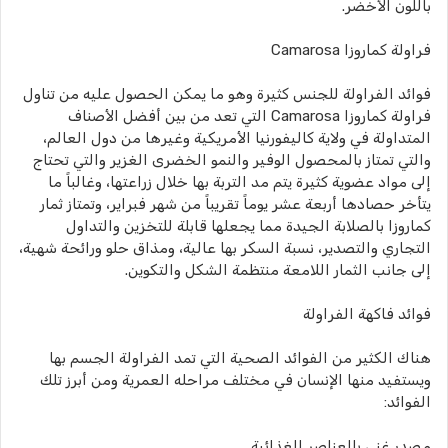
باللون الأخضر.
فراولة كماروزا Camarosa
فوائد الفراولة للجنس كثيرة وهو ما يمكن الحصول عليه من تناول
فراولة كماروزا Camarosa التي تعد من بين أفضل الأصناف
المتداولة في ولاية كاليفورنيا الأمريكية وغيرها من دول العالم،
والتي تمتاز بالمحصول الوفير والنمو الخضرى الغزير والتي تحتاج
إلى مواد عضوية كثيرة يتم مد التربة بها خلال زراعتها، وغالباً ما
يتأخر حصادها أربعة عشر يوماً تقريباً من شهر فبراير، وتمتاز ثمار
كماروزا بالصلابة الجيدة مما يجعلها قابلة للتخزين والتداول
التجاري والتصدير، نسبة السكر بها عالية، ومذاق حلو ورائحة شهية،
إلى جانب الثمار اللامعة منتظمة الشكل والتكوين.
فوائد فاكهة الفراولة
هناك الكثير من الفوائد الصحية التي تمد الفراولة الجسم بها
ويستفيد منها الإنسان في مختلف مراحله العمرية ومن أبرز تلك
الفوائد:
مصدر غني بالعناصر الغذائية