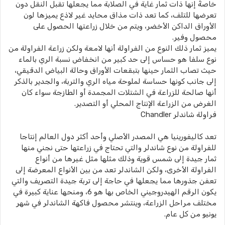
خاصةً إنها ذات ثمار غاية في الصلابة مما يجعلها تقبل النقل دون
تعرضها للتلف، كما تعد ذات مذاق محايد غير لاذع يميزها لون
الأوراق الداكن الأخضر، ويتم من خلال زراعتها الحصول على
محصول وفير.
يميز ثمار ذلك النوع من الفراولة أنها لامعة ولكن زراعة الفراولة من
نوع سلفا هو حساس إلى حد كبير من انخفاض نسبة الري بالماء
حيث تصاب الثمار حينها بتبقعات الأوراق وحالة البياض الدقيقي،
إلى جانب كونها حساسة لملوحة مياه الري والتربة، والجدير بالذكر
أنها صالحة للزراعة في الشتلات المجمدة أو الطازجة سواء كان
الغرض من الزراعة الإنتاج المحلي أو التصدير.
فراولة شاندلر Chandler
تعد كاليفورينيا هي المصدر الأصلي وأحد أكثر دول العالم إنتاجا
للفراولة من نوع شاندلر والتي تحتاج في زراعتها حتى نجني منها
ثمار جيدة إلى شمس قوية وذلك مثلها مثل غيرها من أنواع
الفراولة الأخرى، ولكن الشاندلر تعد من بين الأنواع المعرضة إلى
تعفن جذورها مما يجعلها في حاجة إلى تربة جيدة التصريف والتي
يكون الرقم الهيدروجيني الخاص بها هو 6، ومنحها عناية كبيرة في
مختلف مراحل الزراعة، وينتشر محصول فاكهة الشاندلر في شهر
يونيو من كل عام.