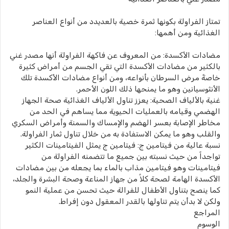
تمتاز الفراولة بكونها ثمرة خصية بالعديدد من أنواع العناصر
الغذائية ومن أهمها:
مضادات الأكسدة: من المعروف عن فاكهة الفراولة أنها مصدر غني
بالكثير من مضادات الأكسدة التي تقي الجسم من أمراض كثيرة
خاصةً مرض السرطان بأنواعه، ومن أنواع مضادات الأكسدة تلك
الأنثوسيانين وهو ما يمنحها ذلك اللون الأحمر.
غنية بالألياف الصحية: يعزز تناول الألياف الغذائية صحة الجهاز
الهضمي وقيامه بالعمليات الحيوية مما يساهم في الحد من
مخاطر الإصابة بعسر الهضم والإمساك والسمنة وأمراض السكري
والقلب وهو ما يمكن الاستفادة به من خلال تناول ثمار الفراولة.
نسبة عالية من فيتامين ج: فيتامين ج يمثل الفيتامينات الكثير
تواجداً من حيث نسبته بين جميع ما تتضمنه الفراولة من
فيتامينات وهو فيتامين مذاب بالماء بما يجعله من بين مضادات
الأكسدة الهامة لصحة كلاً من جهاز المناعة وصحة البشرة والجلد،
كما ينصح بتناول الأطفال للفرالة حيث تحسن من عملية النمو
ولكن لا بدأن يتم تناولها بالقدر المعقول دون إفراط.
المراجع
الوسوم