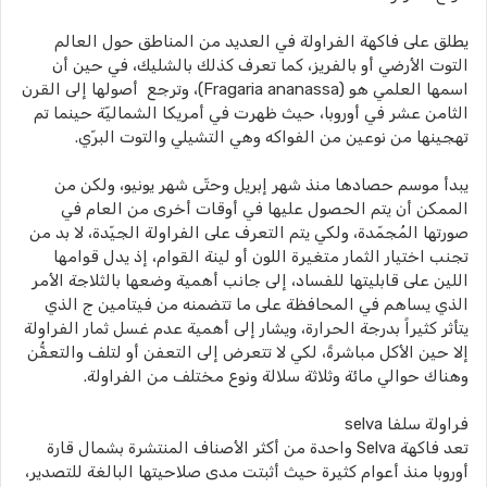
يطلق على فاكهة الفراولة في العديد من المناطق حول العالم
التوت الأرضي أو بالفريز، كما تعرف كذلك بالشليك، في حين أن
اسمها العلمي هو (Fragaria ananassa)، وترجع أصولها إلى القرن
الثامن عشر في أوروبا، حيث ظهرت في أمريكا الشماليّة حينما تم
تهجينها من نوعين من الفواكه وهي التشيلي والتوت البرّي.
يبدأ موسم حصادها منذ شهر إبريل وحتّى شهر يونيو، ولكن من
الممكن أن يتم الحصول عليها في أوقات أخرى من العام في
صورتها المُجمّدة، ولكي يتم التعرف على الفراولة الجيّدة، لا بد من
تجنب اختيار الثمار متغيرة اللون أو لينة القوام، إذ يدل قوامها
اللين على قابليتها للفساد، إلى جانب أهمية وضعها بالثلاجة الأمر
الذي يساهم في المحافظة على ما تتضمنه من فيتامين ج الذي
يتأثر كثيراً بدرجة الحرارة، ويشار إلى أهمية عدم غسل ثمار الفراولة
إلا حين الأكل مباشرةً، لكي لا تتعرض إلى التعفن أو لتلف والتعفُّن
وهناك حوالي مائة وثلاثة سلالة ونوع مختلف من الفراولة.
فراولة سلفا selva
تعد فاكهة Selva واحدة من أكثر الأصناف المنتشرة بشمال قارة
أوروبا منذ أعوام كثيرة حيث أثبتت مدى صلاحيتها البالغة للتصدير،