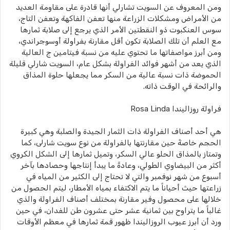
ومن المعروف عن السويت تشارلي أنها قادرة على مقاومة العديد
من الأمراض ومشكلات الزراعة منها تعفن الفاكهة وتعفن التاج،
سوس العنكبوت ذو النقطتين الأمر الذي يرجع إلى صلابة ثمارها
مع العلم أن تلك الصلابة تكون أقل مقارنة بفراولة أوسوجراندي،
ومن أبرز مواصفاتها ما تحتوي عليه من نسبة فيتامين ج العالية
الذي يعد من أشهر فوائد الفراولة بشكل عام، السويت شارلي قليلة
الحموضة ذات نسبة عالية من السكر مما يجعلها حلوة المذاق
والرائحة في الوقت ذاته.
فراولة روزاليندا Rosa Linda
هي أحد أصناف الفراولة ذات الثمار الجيدة والصلبة وهي كبيرة
الحجم خاصةً حين مقارنتها بالفراولة من نوع سويت شارلى، كما
وتمتاز بالمذاق الحلو عالي السكر، وتميل ثمارها إلى الشكل الكروي
أكثر من البيضاوي الطولي، وعادةً ما يبدأ إنتاجها وحصادها بآخر
أسبوع من شهر نوفمبر والتي لا تحتاج إلى الكثير من المياه في
زراعتها حيث أحياناً ما يتم الاكتفاء بمياه الأمطار، ليتم الحصول من
خلالها على محصول وفير مقارنة بمختلف أصناف الفراولة والذي
غالباً ما يتراوح بين ثمانية عشر حتى عشرون طن للفدان، في حين
ورد أن أبرز عيوب الروزاليندا ظهور قمة ثمارها في معظم الأوقات