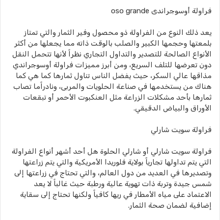
فراولة أوسوجراندى oso grande
يعد ذلك النوع من الفراولة ذو محصول وفير الثمار والتي تمتاز
بلمعتها وحجمها الكبير والصلب بالوقت ذاته مما يجعلها من أكثر
الأنواع الصالحة للتصدير والتداول التجاري نظراً لأنها تتحمل النقل
دون تعرضها للتلف السريع، ومن أبرز مميزات فراولة أوسوجراندي
مذاقها عالي السكر، حيث يفضل الناس تناول ثمارها كما هي كما
هناك من يستخدمها في صناعة الحلويات والمربى، ونادراًما تصاب
ثمارها بأحد مشكلات الزراعة مثل العنكبوت الأحمر أو تبقعات
الأوراق والبياض الدقيقي.
فراولة سويت شارلي
فراولة سويت شارلي أو شارلي الحلوة هل أحد أشهر أنواع الفراولة
التي يتم تداولها تجارياً بولاية فلوريدا الأمريكية والتي يتم زراعتها
وتصديرها في العديد من دول العالم، والتي تحتاج في زراعتها إلى
شمس جيدة وتربة ذات تهوية عالية ورطبة حيث غالباً لا يعد
الاعتماد على مياه الأمطار في ريها كافياً ولكنها تحتاج إلى سقاية
إضافية لضمان صحة الثمار.