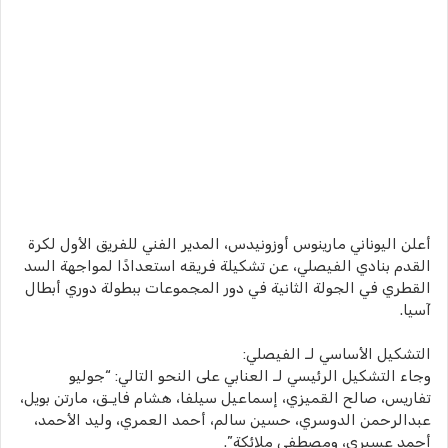
أعلن اليوناني مارينوس أوزونيدس، المدير الفني للفريق الأول لكرة
القدم بنادي الفيصلي، عن تشكيلة فريقه استعدادًا لمواجهة السد
القطري في الجولة الثانية في دور المجموعات ببطولة دوري أبطال
آسيا.
التشكيل الأساسي لـ الفيصلي:
وجاء التشكيل الرئيسي لـ العنابي على النحو التالي: “جوليو
تفاريس، صالح القميزي، إسماعيل سيلفا، هشام فايـق، مارتن بويل،
عبدالرحمن الدوسري، حسين سالم، أحمد العمري، وليد الأحمد،
أحمد عسيري، ومصطفى ملائكة”.