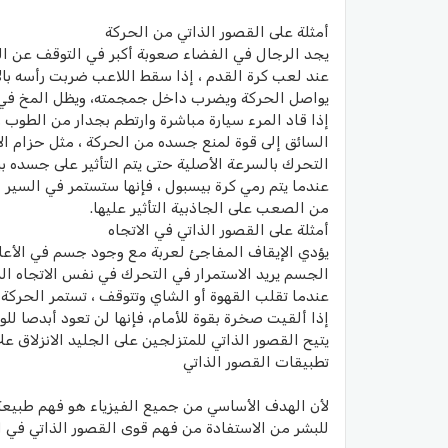
أمثلة على القصور الذاتي من الحركة
يجد الرجال في الفضاء صعوبة أكبر في التوقف عن ال
عند لعب كرة القدم ، إذا سقط اللاعب ضربت رأسه ب
يواصل الحركة ويضرب داخل جمجمته، ويظل المخ في حال
إذا قاد المرء سيارة مباشرة وارتطم بجدار من الطوب ،
السائق إلى قوة لمنع جسده من الحركة ، مثل حزام ا
التحرك بالسرعة الأصلية حتى يتم التأثير على جسده ب
عندما يتم رمي كرة بيسبول ، فإنها ستستمر في السير ل
من الصعب على الجاذبية التأثير عليها.
أمثلة على القصور الذاتي في الاتجاه
يؤدي الإيقاف المفاجئ لعربة مع وجود جسم في الأع
الجسم يريد الاستمرار في التحرك في نفس الاتجاه الذ
عندما تقلب القهوة أو الشاي وتتوقف ، تستمر الحركة 
إذا ألقيت صخرة بقوة للأمام، فإنها لن تعود أبدصا للو
يتيح القصور الذاتي للمتزلجين على الجليد الانزلاق 
تطبيقات القصور الذاتي
لأن الهدف الأساسي من جميع الفيزياء هو فهم طبيعة حر
للبشر من الاستفادة من فهم قوى القصور الذاتي في ال