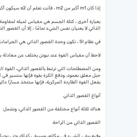
إذا كان m1 أكبر من m2 ، فأنت تعلم أن a2 سيكون أكبر من a1 لجعل كلا الطرفين متساويين ، والعكس صحيح.
بعبارة أخرى ، كتلة الجسم هي مقياس لميله لمقاومة ا
الذاتي لا يعنيان نفس الشيء تمامًا ، إلا أن القصور ال
في نظام SI ، تكون وحدة القصور الذاتي هي الجرامات والكيلوجرام .
لاحظ أن مقياس القوة عند نيوتن يختلف عن معادلة برن
ومن المصطلحات التي ترتبط بالقصور الذاتي، القوة ال
حبل معلق بعمود، ودفع الكرة بقوة فإنها ستسير في ات
بفعل القوة الطاردة المركزية، فإنها ستتخذ مسارًا دائريً
أنواع القصور الذاتي
هناك ثلاثة أنواع مختلفة من القصور الذاتي، وتشمل:
القصور الذاتي من الراحة
وفيه يبقى الشيء في مكانه، وسيبقى كذلك حتى نحركه 