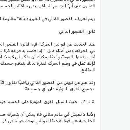
القانون على أم” الجسم الساكن يبقى ساكنًا، والجسم ا
ويتم تعريف القصور الذاتي في الفيزياء بأنه” مقاوم
قانون القصور الذاتي
عند الحديث عن قوانين الحركة، فإن قانون القصور الذ
في الحركة، ومن أمثلة ذلل: ” إذا قمت بدحرجة كرة ف
أخر يوقفها بالقوة”، وأيضًا يمكنك أن تفكر في كيفية
فإنك تظل في وضع الحركة لفترة لذلك يندفع جسمك لل
المكابح.
وقد عبر عن نيوتن عن القصور الذاتي رياضيًا بقانون ا
مجموع القوى المؤثرة على أي جسم =0.
f = 0?، حيث f تمثل القوى المؤثرة على الجسم حيث القوة قيمة متجهة.
ولأننا لا نعيش في عالم مثالي فلا يمكن أن يتحرك جسم
الخارجية هي قوة الاحتكاك والتي توجد حولنا في كل م