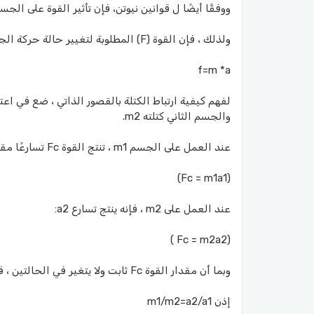
ووفقًا أيضًا ل قوانين نيوتن، فإن تأثير القوة على الجسم
ولذلك ، فإن القوة (F) المطلوبة لتغيير حالة حركة الجسم هي ناتج كتلة الجسم (m) والتسارع الناتج عن القوة (a):
f=m *a
والجسم الثاني كتلته m2.
عند العمل على الجسم m1 ، تنتج القوة Fc تسارعًا مقداره a1:
(Fc = m1a1)
عند العمل على m2 ، فإنه ينتج تسارع a2:
(Fc = m2a2 )
وبما أن مقدار القوة Fc ثابت ولا يتغير في الحالتين ، فإن ما يلي صحيح: m1a1 = m2a2.
إذن m1/m2=a2/a1