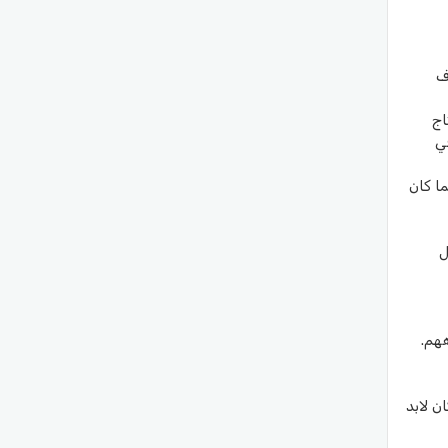
ف
اج
ي
ا كان
ل
هم.
ن لابد