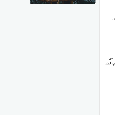
ر
 في
، لكن