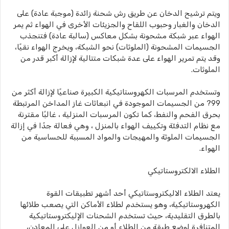
ويتم ترشيح الدخان عن طريق رش شحنة زائدة (موجبة عادة) على
الدخان والغبار وحبوب اللقاح والجزيئات الأخرى في الهواء ثم يمر
الهواء عبر شبكة مشحونة بشكل معاكس (سالبة عادة) فتنجذب
الجسيمات المشحونة (الملوثات) نحو الشبكة، ويخرج الهواء نقيًا،
وقد يتم تمرير الهواء على عدة شبكات متتالية لإزالة أكبر قدر من
الملوثات.
وتستخدم المرسبات الكهروستاتيكية الكبيرة صناعيًا لإزالة أكثر من
99? من الجسيمات الموجودة في انبعاثات غاز المداخن المرتبطة
بحرق الفحم والنفط، كما تكون المرسبات المنزلية ، غالبًا مقترنة
مع نظام التدفئة وتكييف الهواء بالمنزل ، وهي فعالة جدًا في إزالة
الجسيمات الملوثة والمهيجات والمواد المسببة للحساسية من
الهواء.
الطلاء الالكتروستاتيكي
يعتد الطلاء الاليكتروستاتيكي أحد أشهر تطبيقات القوة
الكهروستاتيكية، وهو يستخدم لطلاء الأماكن التي يصعب طلائها
بالطرق التقليدية، حيث تستخدم الشحنات الإليكتروستاتيكية
المتنافرة لوضع طبقة من الطلاء أو من العوازل على المعادن،