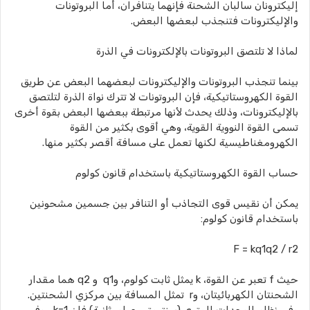
إليكترونان سالبان الشحنة فإنهما يتنافران، أما البروتونات
والإليكترونات فتنجذب لبعضها البعض.
لماذا لا تلتصق البروتونات بالإلكترونات في الذرة
بينما تنجذب البروتونات والإليكترونات لبعضهما البعض عن طريق
القوة الكهروستاتيكية، فإن البروتونات لا تترك نواة الذرة لتلتصق
بالإليكترونات، وذلك يحدث لأنها مرتبطة ببعضها البعض بقوة أخرى
تسمى القوة النووية القوية، وهي أقوى بكثير من القوة
الكهرومغناطيسية لكنها تعمل على مسافة أقصر بكثير منها.
حساب القوة الكهروستاتيكية باستخدام قانون كولوم
يمكن أن نقيس قوى التجاذب أو التنافر بين جسمين مشحونين
باستخدام قانون كولوم:
F = kq1q2 / r2
حيث f تعبر عن القوة، k يمثل ثابت كولوم، وq1 و q2 هما مقدار
الشحنتان الكهربائيتان، وr تمثل المسافة بين مركزي الشحنتين.