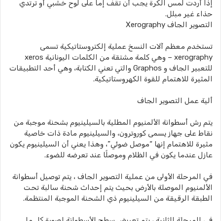
إذا أردت لمس الكرة يجب أن تقف إما على لوح خشبي أو ترتدي
حذاء غير مبلل.
التصوير الجاف Xerography
تستخدم معظم آلات النسخ عملية إلكتروستاتيكية تسمى
xerography – وهي كلمة مشتقة من الكلمات اليونانية xeros
للتعبير الجاف و Graphos والتي تعني الكتابة، وهي أحد التطبيقات
المثيرة للاهتمام للقوة الكهروستاتيكية.
ألية عمل التصوير الجاف
يتم رش أسطوانة الألمنيوم المطلية بالسيلينيوم بشحنة موجبة من
نقاط على جهاز يسمى كوروترون، والسيلينيوم مادة ذات خاصية
مثيرة للاهتمام إنها “موصل ضوئي”، وهذا يعني أن السيلينيوم يكون
عازل عندما يكون في الظلام وموصلًا عند تعرضه للضوء.
في المرحلة الأولى من عملية التصوير الجاف ، يتم توصيل أسطوانة
الألمنيوم الموصلة بالأرض بحيث يتم إحداث شحنة سالبة تحت
الطبقة الرقيقة من السيلينيوم ذي الشحنة الموجبة المنتظمة.
في المرحلة الثانية ، يتم تعريض سطح الأسطوانة لصورة كل ما