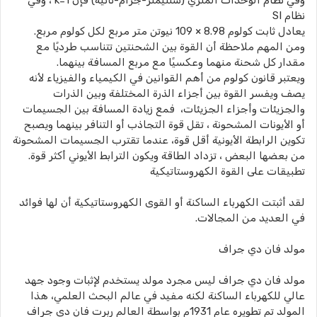
وفي نظام الوحدات المتري (سنتيمتر-جرام-ثانية) فإن k=1 ، وفي
نظام SI
يعادل ثابت كولوم 8.98 × 109 نيوتن متر مربع لكل كولوم مربع.
ومن المهم ملاحظة أن القوة بين الشحنتين تتناسب طرديًا مع
مقدار كل شحنة منهما وعكسيًا مع مربع المسافة بينهما.
ويعتبر قانون كولوم من أهم القوانين في الكيمياء والفيزياء لأنه
يصف ويفسر القوة بين أجزاء الذرة المختلفة وبين الذرات
والجزيئات وأجزاء الجزيئات، فمع زيادة المسافة بين الجسيمات
أو الأيونات المشحونة ، تقل قوة التجاذب أو التنافر بينهما ويصبح
تكوين الرابطة الأيونية أقل قوة، عندما تقترب الجسيمات المشحونة
من بعضها البعض ، تزداد الطاقة ويكون الترابط الأيوني أكثر قوة.
تطبيقات على القوة الكهروستاتيكية
لقد أثبتت الكهرباء الساكنة أو القوى الكهروستاتيكية أن لها فوائد
في العديد من المجالات.
مولد فان دي جراف
مولد فان دي جراف ليس مجرد مولد يستخدم لإثبات وجود جهد
عالي للكهرباء الساكنة لكنه مفيد في عالم البحث العلمي، هذا
المولد تم تطويره عام 1931م بواسطة العالم ربرت فان دي جراف