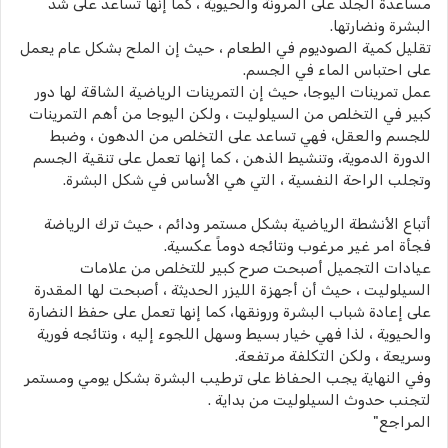
مساعدة الجلد على المرونة والحيوية ، كما إنها تساعد على شد
البشرة ونضارتها.
تقليل كمية الصوديوم في الطعام ، حيث إن الملح بشكل عام يعمل
على احتباس الماء في الجسم.
عمل تمرينات اليوجا، حيث إن التمرينات الرياضية الشاقة لها دور
كبير في التخلص من السيلوليت ، ولكن اليوجا من أهم التمرينات
للجسم والعقل، فهي تساعد على التخلص من الدهون ، وضبط
الدورة الدموية، وتنشيط الذهن ، كما إنها تعمل على تنقية الجسم
وتجلب الراحة النفسية ، التي هي الأساس في شكل البشرة.
أتباع الأنشطة الرياضية بشكل مستمر ودائم ، حيث ترك الرياضة
فجأة امر غير مرغوب ونتائجه دوماً عكسية.
عيادات التجميل أصبحت صرح كبير للتخلص من علامات
السيلوليت ، حيث أن أجهزة الليزر الحديثة ، أصبحت لها المقدرة
على إعادة شباب البشرة ورونقها، كما إنها تعمل على حفظ النضارة
والحيوية ، لذا فهي خيار بسيط وسهل اللجوء إليه ، ونتائجه فورية
وسريعة ، ولكن التكلفة مرتفعة.
وفي النهاية يجب الحفاظ على ترطيب البشرة بشكل يومي ومستمر
لتجنب حدوث السيلوليت من بداية .
المراجع"