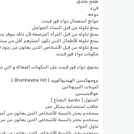
طفح جلدي.
قيء.
دوخة.
موانع استعمال دواء فور فينت
يمنع تناوله من قبل النساء الحوامل.
يمنع تناوله من قبل المرأة المرضعة لأن ذلك سوف ي
يمنع تناوله للأطفال الذين تكون أعمارهم أقل من سنتي
يمنع تناوله من قبل الأشخاص الذين يعانون من ردود ف
مكونات دواء فور فينت
يحتوي دواء فور فينت على المكونات الفعالة و التي تش
برومهكسين الهيدروكلوريد ( Bromhexine Hcl ).
كبريتات التيربوتالين.
غوافينيسين.
المنثول ( خلاصة النعناع )
حالات استخدامه بشكل حذر
يستخدم بحذر بالنسبة للأشخاص الذين يعانون من أمر
يستخدم بحذر بالنسبة للأشخاص الذين يعانون من مرض
تناول الدواء.
يستخدم بحذر بالنسبة للأشخاص الذين يعانون من فرط 