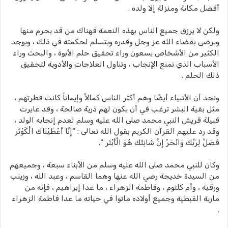
أفضل مكانة ومنزلة إلا ولده .
ولكن لا يرزق جميع الناس بهذه النعمة فهناك من قد يحرم منها
ويرضى بقضاء الله عز وجل وقدره ويتسلم لحكمته في ذلك ، ويوجد
الكثير من الأشخاص يسعون وراء تحقيق حلم الأبوة ، والبحث وراء
الأسباب الذي تمنع الإنجاب ، وتناول العلاجات والأدوية لتحقيق
ذلك الحلم .
ونجد أن الأنبياء أيضًا وهم أكثر الناس كمالاً وإيماناً كانت فطرتهم ،
مثل بقية البشر ترغب في أن يكون لهم ذرية صالحة ، وقد عايرت
قبيلة قريش النبي محمد صلى الله عليه وسلم لعدم إنجابه الولد ،
وقد رد عليهم القرآن الكريم بقول الله تعالى : “إِنَّا أَعْطَيْنَاك الْكَوْثَر
فَصَلِّ لِرَبِّك وَانْحَرْ إِنَّ شَانِئَك هُوَ الْأَبْتَر “.
وكان للنبي محمد صلى الله عليه وسلم من الأبناء سبعة ، وجميعهم
من السيدة خديجة رضي الله عنها وهما القاسم ، وعبد الله ، وزينب
ورقية ، وأم كلثوم ، وفاطمة الزهراء ، ما عدا إبراهيم ، فإنه من
مارية القبطية وجميع أولاده ماتوا في حياته ما عدا فاطمة الزهراء
.