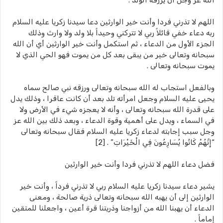
الله عز وجل أن يرزقه الولد .
اللهم لا تذرني فردا وأنت خير الوارثين دعا سيدنا زكريا عليه السلام
ربه دعاء خفي قائلاً ربي لا تتركني وحيداً بلا ولد ولا وارث وذلك
الجزء الأول من الدعاء ، ثم استكمل وأنت خير الوارثين أي أن الله
سبحانه وتعالى خير من يبقى بعد كل من يموت فهو الحي الذي لا
يموت سبحانه وتعالى .
وبالفعل استجاب له الله سبحانه وتعالى ورزقه نبي صالح سماه
يحيى عليه السلام وجعل امرأته تلد بعد أن كانت عاقرا ، وذلك يدل
على قدرة الله سبحانه وتعالى ، وأنه لا يعجزه شيء في الأرض ولا
في السماء ، ويدل على أهمية وقوة الدعاء ، وبعد ذلك بين الله عز
وجل سبب إجابته لدعاء زكريا عليه السلام فقال سبحانه وتعالى
“إِنَّهُمْ كَانُوا يُسَارِعُونَ فِي الْخَيْرَاتِ” . [2]
فضل دعاء اللهم لا تذرني فردا وأنت خير الوارثين
يشير دعاء سيدنا زكريا عليه السلام ربي لا تذرني فرداً ، وأنت خير
الوارثين إلى أن يهبه الله سبحانه وتعالى ذرية صالحة ، ومعنى
الدعاء أن يهبنا الله من أزواجنا وذريتنا قرة أعين ، واجعلنا للمتقين
إماماً .