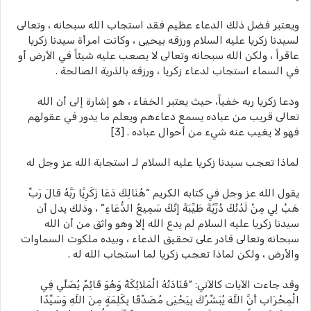
ويعتبر فضل ذلك الدعاء عظيم فقد استجاب الله سبحانه ، وتعالى
لسيدنا زكريا عليه السلام ورزقه بيحيى ، وكانت امرأة سيدنا زكريا
عاقراً ، ولكن الله سبحانه وتعالى لا يصعب عليه شيئاً في الأرض أو
في السماء استجاب لدعاء زكريا ، ورزقه بالذرية الصالحة .
ودعا زكريا ربه خفياً، حيث يعتبر الخفاء ، هو إشارة إلى أن الله
تعالى قريب من عباده يسمع دعاءهم ويعلم ما يدور في عقولهم
فهو لا يغيب عنه شيء من أحوال عباده . [3]
لماذا تعجب سيدنا زكريا عليه السلام لـ استجابة الله عز وجل له
يقول الله عز وجل في كتابه الكريم “هُنَالِكَ دَعَا زَكَرِيَّا رَبَّهُ قَالَ رَبِّ
هَبْ لِي مِنْ لَدُنْكَ ذُرِّيَّةً طَيِّبَةً إِنَّكَ سَمِيعُ الدُّعَاءِ” ، وذلك يدل أن
سيدنا زكريا عليه السلام لم يدع الله إلا وهو واثق من أن الله
سبحانه وتعالى قادر على تحقيق الدعاء ، وبيده ملكوت السماوات
والأرض ، ولكن لماذا تعجب زكريا لما استجاب الله له .
وقد جاءت الآيات كالآتي: “فَنَادَتْهُ الْمَلائِكَةُ وَهُوَ قَائِمٌ يُصَلِّي فِي
الْمِحْرَابِ أَنَّ اللَّهَ يُبَشِّرُكَ بِيَحْيَى مُصَدِّقًا بِكَلِمَةٍ مِنَ اللَّهِ وَسَيِّدًا