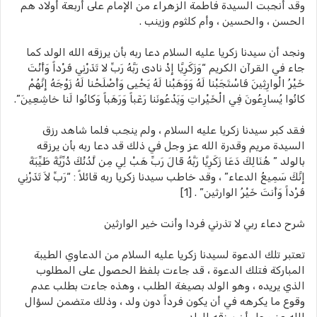
وقد أنجبت السيدة فاطمة الزهراء من الإمام على أربعة أولاد هم
الحسن ، والحسين ، وأم كلثوم وزينب .
ونجد أن سيدنا زكريا عليه السلام دعا ربه بأن يرزقه الله الولد كما
جاء في القرآن الكريم “وَزَكَرِيَّا إِذْ نادى رَبَّهُ رَبِّ لا تَذَرْنِي فَرْداً وَأَنْتَ
خَيْرُ الْوارِثِينَ فَاسْتَجَبْنا لَهُ وَوَهَبْنا لَهُ يَحْيى وَأَصْلَحْنا لَهُ زَوْجَهُ إِنَّهُمْ
كانُوا يُسارِعُونَ فِي الْخَيْراتِ وَيَدْعُونَنا رَغَباً وَرَهَباً وَكانُوا لَنا خاشِعِينَ”.
فقد كبر سيدنا زكريا عليه السلام ، ولم ينجب فلما شاهد رزق
السيدة مريم وقدرة الله عز وجل في ذلك قد دعا ربه بأن يرزقه
بالولد ” هُنَالِكَ دَعَا زَكَرِيَّا رَبَّهُ قَالَ رَبِّ هَبْ لِي مِن لَّدُنْكَ ذُرِّيَّةً طَيِّبَةً
إِنَّكَ سَمِيعُ الدعاء” ، وقد خاطب سيدنا زكريا ربه قائلاً : “رَبِّ لاَ تَذَرْنِي
فَرْداً وَأَنتَ خَيْرُ الوارثين” . [1]
شرح دعاء ربي لا تذرني فردا وأنت خير الوارثين
تعتبر تلك الدعوة لسيدنا زكريا عليه السلام من الدعاوي الطيبة
المباركة فتلك الدعوة ، قد جاءت بلفظ الحصول على المطلوب
الذي يريده ، وهو الولد بصيغة الطلب ، وهذه جاءت بطلب عدم
وقوع ما يكرهه في أن يكون فرداً دون ولد ، وذلك متضمن لسؤال