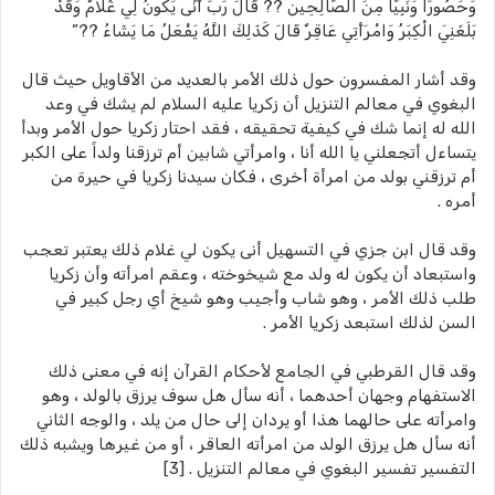
وَحَصُورًا وَنَبِيًّا مِنَ الصَّالِحِين ?? قَالَ رَبِّ أَنَّى يَكُونُ لِي غُلامٌ وَقَدْ
بَلَغَنِيَ الْكِبَرُ وَامْرَأَتِي عَاقِرٌ قَالَ كَذَلِكَ اللَّهُ يَفْعَلُ مَا يَشَاءُ ??”
وقد أشار المفسرون حول ذلك الأمر بالعديد من الأقاويل حيث قال
البغوي في معالم التنزيل أن زكريا عليه السلام لم يشك في وعد
الله له إنما شك في كيفية تحقيقه ، فقد احتار زكريا حول الأمر وبدأ
يتساءل أتجعلني يا الله أنا ، وامرأتي شابين أم ترزقنا ولداً على الكبر
أم ترزقني بولد من امرأة أخرى ، فكان سيدنا زكريا في حيرة من
أمره .
وقد قال ابن جزي في التسهيل أنى يكون لي غلام ذلك يعتبر تعجب
واستبعاد أن يكون له ولد مع شيخوخته ، وعقم امرأته وأن زكريا
طلب ذلك الأمر ، وهو شاب وأجيب وهو شيخ أي رجل كبير في
السن لذلك استبعد زكريا الأمر .
وقد قال القرطبي في الجامع لأحكام القرآن إنه في معنى ذلك
الاستفهام وجهان أحدهما ، أنه سأل هل سوف يرزق بالولد ، وهو
وامرأته على حالهما هذا أو يردان إلى حال من يلد ، والوجه الثاني
أنه سأل هل يرزق الولد من امرأته العاقر ، أو من غيرها ويشبه ذلك
التفسير تفسير البغوي في معالم التنزيل . [3]