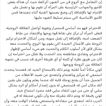
إن التعامل مع الزوج فن من الفنون الرائعة حيث أن هناك بعض
الأمور والجوانب الرئيسية على المرأة أن تقوم بها و تعمل على
الانتباه لها بالإضافة إلى وضع بصمتها الفنية أثناء تنفيذها فمن
الأمور الأساسية التي سيتم تسليط الضوء عليها:
الاحترام: فهو بند أساسي لاستمرار وتقوية أواصل العلاقة الزوجية،
فعلى المرأة أن تركز على نقاط قوة زوجها والابتعاد عن نقاط
الضعف لديه، بالإضافة إلى تقبل عيوبه، ومن أشكال الاحترام تركيز
الزوجة على الأعمال الجيدة التي يقوم بها الزوج، والتحدث معه
بشكل لائق لأن أسلوب الكلام والحديث هو شيء أساسي لإظهار
الاحترام، وتفادي مقاطعته عند التحدث ولا تقلل من احترامه إن
كان عن طريق نظرة أو كلمة أو أي طريقة أخرى قد تسبب في تشويه
العلاقة بين الزوجة وزوجها.
كوني مكاناً آمناً لقلبه: ويتم ذلك بالاستماع الجيد له، فعندما يتحدث
استمعي له بتركيز وباهتمام وابتعدي عن تصيد الأخطاء، من
الجميل جداً أن يفتح زوجك قلبه لك عندما يعلم ويكون على يقين
أنك مكان آمن له، فتستمعي له بدون إصدار أحكام أو الرد بشكل
سلبي أو حتى من دون انتقاد سلبي فقد مجرد استماع جيد.
كوني رفيقة له: ويتم ذلك بتقربك منه وأن تكوني صديقة له في
الدرب ذاته، ابتعدي عن معاداته واستمتعي بقضاء الوقت معه، وأن