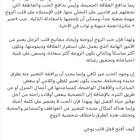
ربما بدافع العلاقة الحميمة، وليس بدافع الحب والعاطفة التي
تجعلهم غير قادرين على التخلي عنها، فإن الإستيلاء على قلب الزوج
مهمة صعبة جداً، وممكن أن نلخصها بالمعادلة التالية: حب +صبر
+ مثابرة=نعمة دنيوية و ثواب في الآخرة.
ولهذا فإن حب الزوج لزوجته وإيجاد مفاتيح قلب الرجل يعتبر من
الأمور الهامة الذي يعمل على استقرار العلاقة وديمومتها، وتكون
أكثر تماسكاً وبالتالي تكون الزوجة أكثر سعادة، وتسعى على تلبية
احتياجاته وتحقيق رغباته.
إن وجود الحب غير كافي وإنما يجب أن يرافقه التعبير عنه بطرق
عديدة ومختلفة، بحيث يكون تعبير لفظي وكلامي أو ببعض
المبادرات والأفعال الواضحة، كمساعدتها في أعمال المنزل أو عن
طريق التنزه، بالإضافة إلى التضحية ببعض أوقات راحته من أجل
توفير حياة أفضل لها، وبهذا فإن الحب لا يقتصر على كلمة أحبك
وإنما هناك أشكال عديدة للتعبير عن العواطف والمشاعر والمحبة
وتختلف هذه الطرق باختلاف شخصية الزوج.
كيف أفتح قفل قلب زوجي