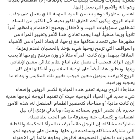
تغمريه بعبارات وكلمات بيسيات حب بالإضافة إلى الاهتمام بحياته
وهواياته والأمور التي يميل إليها.
اهتمي بمظهرك: وهو بند من البنود المهمة الذي يعمل على جذب
انتباه الزوج، ويكون أحد الطرق للفوز بحبه، لأن الكثير من النساء
تشغلهن مسؤوليات البيت والأطفال ويصبح الاهتمام بالمظهر أمراً
ثانوياً وربما ملغياً، لهذا يجب تفادي هذا الأمر وتغيير المرأة من
مظهرها حتى تتجدد علاقتها مع زوجها، فابتعاد المرأة عن الأشياء
والمواقف التي تزعج زوجها شيء يؤخذ بالحسبان لعدم زعزعة
العلاقة بينهما، وإن كانت المرأة مثلاً ذو وزن مرتفع وزوجها لا يحب
الوزن الزائد فيجب أن تعمل على اتباع نظام غذائي معين لإنقاص
وزنها، وينطبق هذا أيضاً على نوعية الملابس و أشكالها فإن كان
الزوج لا يرغب بموديل معين فيجب تغيير تلك الملابس وارتداء ما
يعجبه ويرضيه.
مفاجأة الزوج بهدية: تعتبر هذه المبادرة لكسر الروتين وإضفاء
شيء جديد في الحياة الزوجية حيث أن تقديم الزوجة لزوجها هدية
إن كانت مادية أو مفاجأة كتحضير الطعام المفضل له، هذه الأمور
جديرة بأن تشعر الزوج بسعادة عارمة، وبالتالي تؤدي إلى نيل
اهتمامه و إكتساب حبه ومعرفة ما هو الحب بتفاصيله.
مشاركته مشاكله: إن الرجل دائماً يرغب بالمرأة الحكيمة والفطنة
التي تشاركه مشاكله وتساعده في حلها، وتعمل على توجيهه نحو
الخيارات والحلول الصحيحة، فالرجل بحاجة دائماً إلى الاحتواء