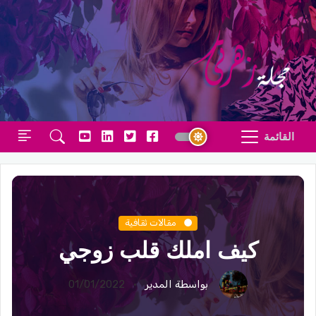
القائمة
مقالات ثقافية
كيف املك قلب زوجي
بواسطة المدير
01/01/2022