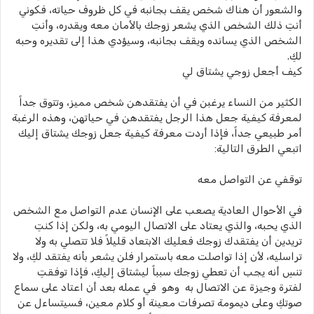
والشعور أن هناك شخص يقف بجانبه في كل ظروف حياته، فكوني
أنتِ ذلك الشخص الذي يشعر زوجك بالأمان معه ويقدره، وأنتِ
الشخص الذي يسانده ويقف بجانبه، وسيؤدي هذا إلى تقديره وحبه
لكِ.
كيف أجعل زوجي يشتاق لي
الكثير من النساء يرغبن في أن يفتقدهن شخص مميز، وتتوق جداً
لمعرفة كيفية جعل هذا الرجل يفتقدهن في حياتهن، وهذه الرغبة
أمر طبيعي جداً، فإذا أردت معرفة كيفية جعل زوجك يشتاق إليك
اتبعي الطرق التالية:
توقفي عن التواصل معه
في الأحوال العادية يصعب على الإنسان عدم التواصل مع الشخص
الذي يحبه، والذي يعتاد على الاتصال اليومي به، ولكن إذا كنتِ
تريدين أن يفتقدك زوجك فعليك الابتعاد قليلاً فلا تتصلي به ولا
تراسليه، لأن إذا تواصلت معه باستمرار فلن يشعر بأنه يفتقد لكِ، ولا
تنسِ أنه يجب أن تعطي زوجك سبباً ليشتاق إليكِ، فإذا توفقتِ
لفترة وجيزة عن الاتصال به وهو في عمله بعد أن اعتاد على سماع
صوتكِ وعلى ديمومة تصرفات معينة أو كلام معين، فسيتساءل عن