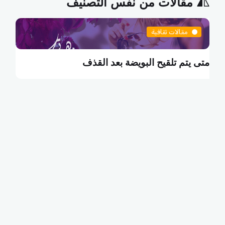
مقالات من نفس التصنيف
مقالات ثقافية
متى يتم تلقيح البويضة بعد القذف
م