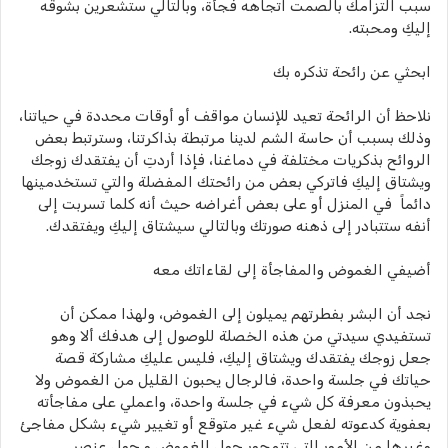
سبب التزامك بالصمت اتجاهه فجأة، وبالتالي ستشعرين بشوقه
إليكِ ومحبته.
ابحثي عن رائحة تذكره بك
نلاحظ أن الرائحة تعيد للإنسان مواقف أو أوقات محددة في حياتنا،
وذلك بسبب أن حاسة الشم لدينا مرتبطة بذاكرتنا، وسترتبط بعض
الروائح بذكريات مختلفة في دماغنا، فإذا أردتِ أن يفتقدك زوجك
ويشتاق إليكِ فاتركي بعض من رائحتك المفضلة والتي تستخدمينها
دائماً في المنزل أو على بعض أغراضه حيث أنه كلما تسربت إلى
أنفه ستتبادر إلى ذهنه صورتك وبالتالي سيشتاق إليكِ ويفتقدك.
أضيفي الغموض والمفاجأة إلى لقاءاتك معه
نجد أن البشر بفطرتهم يميلون إلى الغموض، ولهذا ممكن أن
تستفيدي سيدتي من هذه الخصلة للوصول إلى هدفك ألا وهو
جعل زوجك يفتقدك ويشتاق إليكِ، فليس عليكِ مشاركة قصة
حياتك في جلسة واحدة، فالرجال يحبون القليل من الغموض ولا
يحبذون معرفة كل شيء في جلسة واحدة، واعملي على مفاجأته
بعفوية كدعوته لفعل شيء غير متوقع أو تغيير شيء بشكل مفاجئ
وغيرها من الأمور التي تتمحور حول الغموض و حول عنصر