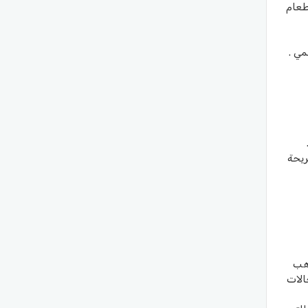
طعام
ي .
ريحة
ذهب
الات