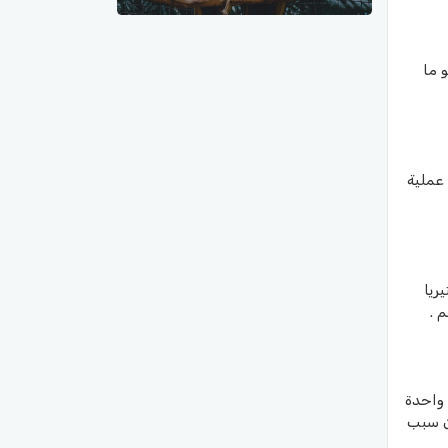
 ما
عملية
ريا
 .
 واحدة
ن سبب