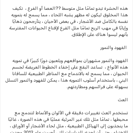
هذه الحشرة تبدو تمامًا مثل متوسط ??العصا أو الفرع ، تكيف
هذا المخلوق ليكون له مظهر يشبه اللحاء ، مما يسمح له بتمويه
نفسه بالكامل ضد الأشجار ، في بعض الأحيان ، يتأرجحون ذهابًا
وإيابًا في مهب الريح تمامًا مثل الفرع لإقناع الحيوانات المفترسة
بأنهم ليسوا هناك على الإطلاق.
الفهود والنمور
الفهود والنمور مشهوران بمواقعهم ويلعبون دورًا كبيرًا في تمويه
هذه الأنواع ، تساعد البقع على إخفاء الخطوط العريضة لجسم
الحيوان ، مما يسمح له بالاندماج مع المناظر الطبيعية للسافانا
البني ، باستخدام أسلوب التمويه هذا ، يمكن للفهود والنمور التسلل
بسهولة على فرائسهم ومطاردتهم.
العث
تستخدم العث تغييرات دقيقة في الألوان والأنماط لتندمج مع
محيطها ، تمامًا مثل تلك غير المرئية عمليًا في هذه الصورة ، غالبًا
ما ينجذبون إلى الهياكل الطبيعية ، مثل لحاء الأشجار أو الأوراق ،
للاختباء ، حتى أن إحدى الدراسات التي أجريت عام 2012 وجدت