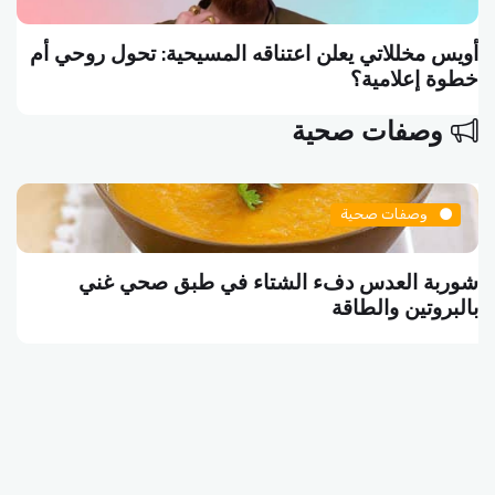
سيحية: تحول روحي أم
سلاف فواخرجي تكتب منشوراً فلس
تموت واقفاً
وصفات صحية
وصفات صحية
تاء في طبق صحي غني
البرغر النباتي وجبة الشب