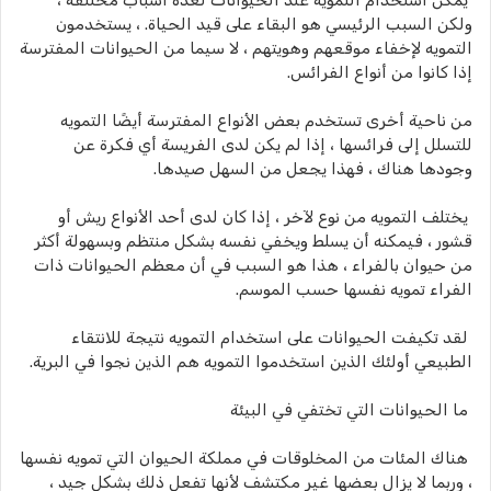
يمكن استخدام التمويه عند الحيوانات لعدة أسباب مختلفة ،
ولكن السبب الرئيسي هو البقاء على قيد الحياة. ، يستخدمون
التمويه لإخفاء موقعهم وهويتهم ، لا سيما من الحيوانات المفترسة
إذا كانوا من أنواع الفرائس.
من ناحية أخرى تستخدم بعض الأنواع المفترسة أيضًا التمويه
للتسلل إلى فرائسها ، إذا لم يكن لدى الفريسة أي فكرة عن
وجودها هناك ، فهذا يجعل من السهل صيدها.
يختلف التمويه من نوع لآخر ، إذا كان لدى أحد الأنواع ريش أو
قشور ، فيمكنه أن يسلط ويخفي نفسه بشكل منتظم وبسهولة أكثر
من حيوان بالفراء ، هذا هو السبب في أن معظم الحيوانات ذات
الفراء تمويه نفسها حسب الموسم.
لقد تكيفت الحيوانات على استخدام التمويه نتيجة للانتقاء
الطبيعي أولئك الذين استخدموا التمويه هم الذين نجوا في البرية.
ما الحيوانات التي تختفي في البيئة
هناك المئات من المخلوقات في مملكة الحيوان التي تمويه نفسها
، وربما لا يزال بعضها غير مكتشف لأنها تفعل ذلك بشكل جيد ،