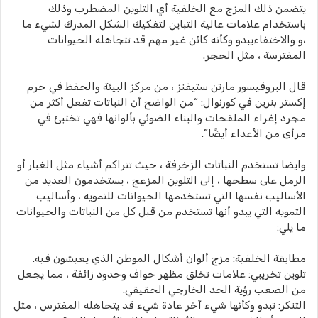
يتضمن ذلك المزج مع الخلفية أي التلوين المضطرب وذلك
باستخدام علامات عالية التباين لتفكيك الشكل المدرك لشيء ما
،و والاختفاءيبدو وكأنه كائن غير مهم قد تتجاهله الحيوانات
المفترسة ، مثل الحجر.
قال البروفيسور مارتن ستيفنز ، من مركز البيئة والحفظ في حرم
إكستر بنرين في كورنوال: “من الواضح أن النباتات تفعل أكثر من
مجرد إغراء الملقحات والبناء الضوئي بألوانها فهي تختبئ في
مرأى من الأعداء أيضًا”.
وايضا تستخدم النباتات الزخرفة ، حيث تتراكم أشياء مثل الغبار أو
الرمل على سطحها ، إلى التلوين المزعج ، يستخدمون العديد من
الأساليب نفسها التي تستخدمها الحيوانات للتمويه ، وأساليب
التمويه التي يبدو أنها تستخدم من قبل كل من النباتات والحيوانات
ما يلي:
مطابقة الخلفية: مزج ألوان أشكال الموطن الذي يعيشون فيه.
تلوين تخريبي: علامات تخلق مظهر حواف وحدود زائفة ، مما يجعل
من الصعب رؤية الحد الخارجي الحقيقي.
التنكر: تبدو وكأنها شيء آخر عادة شيء قد يتجاهله المفترس ، مثل