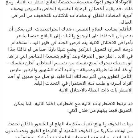
الأدوية: لا تتوفر أدوية معتمدة مخصصة لعلاج اضطراب الانية . ومع
ذلك ، قد يقوم أخصائي الرعاية النفسية الخاص بالمريض بوصف
أدوية المضادة للقلق او مضادات للاكتئاب للتخفيف من أعراض
الحالة.
التأقلم: بجانب العلاج النفسي ، هناك استراتيجيات التي يمكن أن
تدعم في الحفاظ على الرجوع والثبات إلى الواقع عندما يشعر
بأعراض الاختلال الانية. يتم قرص الجلد في ظهر اليد . استخدام
درجة الحرارة لتحويل التركيز وضع شيئًا باردًا جداص أو دافئًا جدًا
في الايد . انظر حول الغرفة وعد أو قم بتسمية العناصر التي تراها.
ابق عينيك تتحرك لمنع نفسك من تقسيم المناطق. أبطئ تنفسك –
أو خذ أنفاسًا طويلة وعميقة – وانتبه أثناء الشهيق والزفير. مارس
التأمل لتطوير وعي أكبر بحالتك الداخلية. تواصل مع صديق أو أحد
أفراد أسرته واطلب منه الاستمرار في التحدث إليك.
الاضطرابات ذات الصلة بالاختلال الانية
قد ترتبط الاضطرابات الاتية مع اضطراب اختلا الانية . لذا يمكن
التفريق فيما بينهم من خلال الاتي:
نوبات الخوف والهلع: تعرف متلازمة الهلع او الشعور بالقلق تحدث
من نوبات متكررة من الخوف الشديد أو الانزعاج القوي وتحدث دون
سابق إنذار . بداية هذه الهجمات فالعادة تبدأ بشكل مفاجأ من