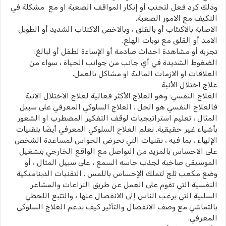
وذلك كرد فعل لتجنب أو إنكار المواقف الصعبة او مع مشكلة في
التكيف مع الامور الصعبة.
الاصابة بالاكتئاب أو بالقلق ، وبالاخص الاكتئاب الشديد أو الطويل
الامد أو القلق مع نوبات الهلع.
تجربة أو مشاهدة احداث صادمة أو الإساءة لطفل أو لبالغ.
الضغوط الشديدة في أي جانب من جوانب الحياة ، سواء من
العلاقات او الازمات المالية او مشاكل بالعمل.
علاج اختلال الأنية
العلاج النفسي: وهو العلاج الأكثر فعالية لعلاج الاختلال الانية
فالعلاج النفسي هو الحل . العلاج السلوكي المعرفي على سبيل
المثال ، تعليم استراتيجيات لوقف التفكير المضطرب او الشعور
بأشياء غير حقيقية. تعلم العلاج السلوكي المعرفي أيضًا بتقنيات
الإلهاء ، بما فيه ، تقنيات التي تحرض الحواس لمساعدة الشخص
على الاحساس بالمزيد من التواصل مع الواقع الخارجي بتشغيل
الموسيقى صاخبة لجذب حاسه السمع ، على سبيل المثال ، أو
وضع مكعب ثلج لتملك الإحساس باللمس . التقنيات الديناميكية
النفسية التي تقوم على العمل عن طريق النزاعات والمشاعر
السلبية التي يرغب الناس إلى الانفصال عنها ، والتتبع اللحظي
بالتماشي مع وصف الانفصال والتأثير كيف يدعم العلاج السلوكي
المعرفي.