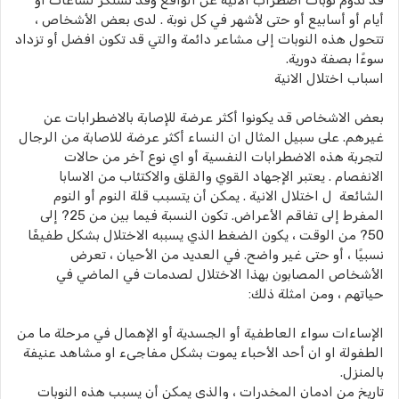
قد تدوم نوبات اضطراب الانية عن الواقع وقد تستكر لساعات أو
أيام أو أسابيع أو حتى لأشهر في كل نوبة . لدى بعض الأشخاص ،
تتحول هذه النوبات إلى مشاعر دائمة والتي قد تكون افضل أو تزداد
سوءًا بصفة دورية.
اسباب اختلال الانية
بعض الاشخاص قد يكونوا أكثر عرضة للإصابة بالاضطرابات عن
غيرهم. على سبيل المثال ان النساء أكثر عرضة للاصابة من الرجال
لتجربة هذه الاضطرابات النفسية أو اي نوع آخر من حالات
الانفصام . يعتبر الإجهاد القوي والقلق والاكتئاب من الاسابا
الشائعة ل اختلال الانية . يمكن أن يتسبب قلة النوم أو النوم
المفرط إلى تفاقم الأعراض. تكون النسبة فيما بين من 25? إلى
50? من الوقت ، يكون الضغط الذي يسببه الاختلال بشكل طفيفًا
نسبيًا ، أو حتى غير واضح. في العديد من الأحيان ، تعرض
الأشخاص المصابون بهذا الاختلال لصدمات في الماضي في
حياتهم ، ومن امثلة ذلك:
الإساءات سواء العاطفية أو الجسدية أو الإهمال في مرحلة ما من
الطفولة او ان أحد الأحباء يموت بشكل مفاجىء او مشاهد عنيفة
بالمنزل.
تاريخ من ادمان المخدرات ، والذي يمكن أن يسبب هذه النوبات