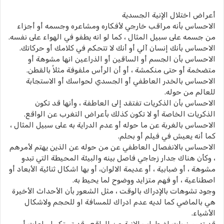
أعراض اختلال الإنية الجسدية
الاحساس بأنه مراقب خارجي لأفكاره ومشاعره وجسمه أو أجزاء
من جسمه على سبيل المثال ، كما لو انه يطفو في الهواء على نفسه.
الاحساس بأنك إنسان آلي أو أنك لا تتحكم في كلامك أو حركاتك.
الاحساس بأن الجسم أو الساقين أو الذراعين انها مشوهة أو
متضخمة أو حتى منكمشة ، أو أن الرأس ملفوفة مثلاً بالقطن.
الاحساس بالخدر العاطفي أو الجسدي لحواسك أو الاستجابة
للعالم من حوله.
الاحساس بأن الذكريات تفتقد إلى العاطفة ، وأنها قد تكون
الذكريات الخاصة أو لا تكون كذلك بأعراض التغرب عن الواقع.
الاحساس بالغربة عن ما حوله أو عدم الدراية به على سبيل المثال ،
كما أنه يعيش في فيلم أو بحلم.
الاحساس بالانفصال العاطفي عن من حوله عن الذين يهتم لأمرهم
، وكأن هناك جدار زجاجي فاصل بينه والبيئة المحيطة التي تبدو
مشوهة ، أو ضبابية ، أو عديمة الالوان، أو بها اشكال ثنائية الأبعاد أو
اصطناعية ، أو فهم متزايد ووضوح لما يحيط به.
وجود تشوهات بالإدراك بالوقت ، مثل الشعور بأن الأحداث الأخيرة
هي بالماضي كما لديه عدم ادراك للمسافة او للحجم ولاشكال
الأشياء.