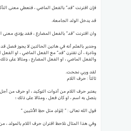
فإن اقترنت “قد” بالفعل الماضي ، فتعطي معنى التأك
قد يدخل الولد الجامعة.
وان اقترنت “قد” بالفعل المضارع ، فقد يؤدي معنى ال
وجدير بالعلم أنه في هاتين الحالتين لا يجوز فصل قد 
ونادرة ، أن تقترن “قد” مع الفعل الماضي ، او الفعل 
والفعل الماضي ، او الفعل المضارع ، ومثالا على ذلك 
لقد وربي نجحت.
ثالثاً : حرف اللام
يعتبر حرف اللام من أدوات التوكيد ، او حرف من أجل ال
يتصل به اسم ، او كان فعل ، ومثالا على ذلك ؛
قول الله تعالى : ” لِلوَلدِ مثل حظِ الأُنثَيين “
وفي هذا المثال نلاحظ اقتران حرف اللام بالمولد ، م