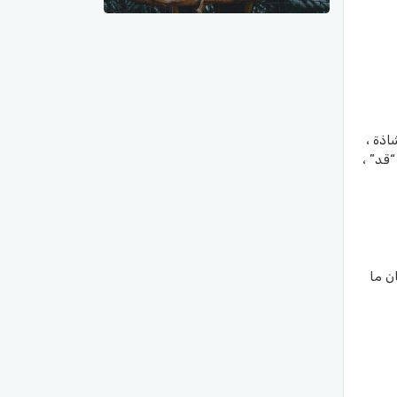
اذة ،
قد” ،
ن ما