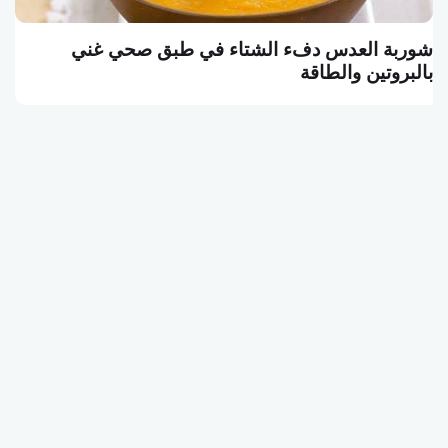
 طبق صحي غني
البرغر النباتي وجبة الشبع الشهي