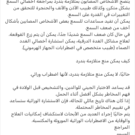
ينصح الأشخاص المصابون بمتلازمة بندرد بمراجعة أخصائي السمع
بشكل متكرر، وكذلك طبيب الأذن والأنف والحنجرة للتحقق من
التغييرات في القدرة على السمع.
يمكن أن تفيد مساعدات للسمع بعض الأشخاص المصابين بأشكال
أخف من ضعف السمع.
في حال كان ضعف السمع شديدًا جدًا، يمكن أن يتم زرع القوقعة.
لعلاج مشاكل الغدة الدرقية، يمكن استشارة أخصائي الغدد
الصماء (طبيب متخصص في اضطرابات الجهاز الهرموني).
كيف يمكن منع متلازمة بندرد
حاليًا، لا يمكن منع متلازمة بندرد، لأنها اضطراب وراثي.
قد يساعد الاختبار الجيني للوالدين، والتشخيص قبل الولادة في
فهم المخاطر بشكل أفضل أثناء الحمل.
إذا كان هناك تاريخ عائلي للحالة، فإن الاستشارة الوراثية ستساعد
في تقييم المخاطر المحتملة.
يتم حاليًا إجراء العديد من الأبحاث لاستكشاف إمكانيات العلاج
والوقاية من الاضطرابات الوراثية الموروثة والمكتسبة.
المراجع
الوسوم