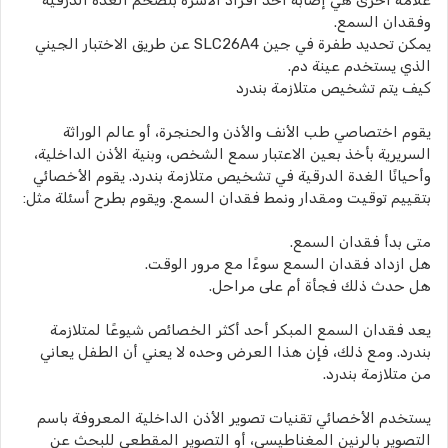
علامة أخرى هي إصابة أحد أفراد الأسرة بتضخم الغدة الدرقية
وفقدان السمع.
يمكن تحديد طفرة في جين SLC26A4 عن طريق الاختبار الجيني
الذي يستخدم عينة دم.
كيف يتم تشخيص متلازمة بندرد
يقوم اختصاصي طب الأنف والأذن والحنجرة، أو عالم الوراثة
السريرية بأخذ بعين الاعتبار سمع الشخص، وبنية الأذن الداخلية،
وأحيانًا الغدة الدرقية في تشخيص متلازمة بندرد. يقوم الأخصائي
بتقييم توقيت ومقدار ونمط فقدان السمع. ويقوم بطرح أسئلة مثل:
متى بدأ فقدان السمع.
هل ازداد فقدان السمع سوءًا مع مرور الوقت.
هل حدث ذلك فجأة أم على مراحل.
يعد فقدان السمع المبكر أحد أكثر الخصائص شيوعًا لمتلازمة
بندرد. ومع ذلك، فإن هذا العرض وحده لا يعني أن الطفل يعاني
من متلازمة بندرد.
يستخدم الأخصائي تقنيات تصوير الأذن الداخلية المعروفة باسم
التصوير بالرنين المغناطيسي، أو التصوير المقطعي للبحث عن