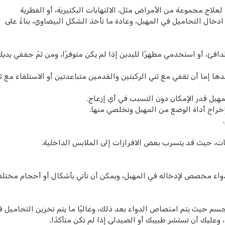
ا لعلاج مجموعة من الأمراض مثل، الالتهابات البكتيرية، أو الفطرية
خال التحاميل في المهبل، وعادة ما تأخذ الشكل البيضاوي، بناءً على
فئ، أو استخدمي مطهرًا لليدين إذا لم يكن متوفرًا، ومن ثمّ جففي يديك
ها إما أن تقفي مع ثني الركبتين والقدمين متباعدتين أو الاستلقاء مع ث
لمهبل قدر الإمكان دون التسبب في أي إزعاج.
راج أداة الوضع من المهبل وتخلصي منها.
 حيث قد يتسرب بعض الافرازات إلى الملابس الداخلية.
واء مخصص لإدخاله في المهبل، ويمكن أن تأتي بأشكال أو أحجام مختلف
سم حيث يتم امتصاص الدواء بعد ذلك، وغالبًا ما يتم تخزين التحاميل 
ة، وعليك أن تستشر طبيبك أو الصيدلي إذا لم تكن متأكدًا.