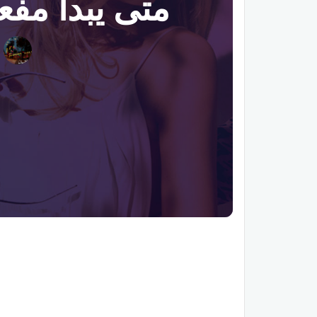
متى يبدأ مفع