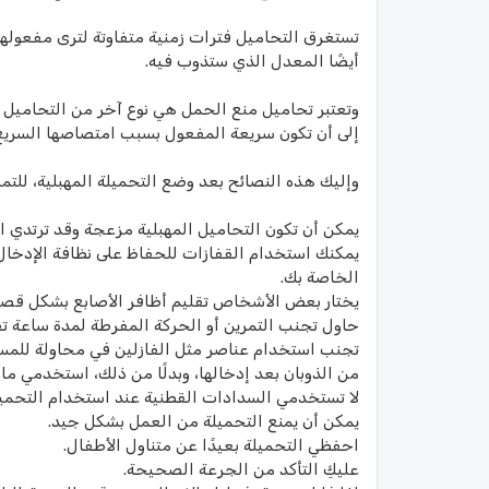
تستغرق التحاميل فترات زمنية متفاوتة لترى مفعولها
أيضًا المعدل الذي ستذوب فيه.
وتعتبر تحاميل منع الحمل هي نوع آخر من التحاميل 
إلى أن تكون سريعة المفعول بسبب امتصاصها السريع
وإليك هذه النصائح بعد وضع التحميلة المهبلية، للتم
يمكن أن تكون التحاميل المهبلية مزعجة وقد ترتدي ا
يمكنك استخدام القفازات للحفاظ على نظافة الإدخال 
الخاصة بك.
يختار بعض الأشخاص تقليم أظافر الأصابع بشكل قصير
حاول تجنب التمرين أو الحركة المفرطة لمدة ساعة تقري
تجنب استخدام عناصر مثل الفازلين في محاولة للمسا
من الذوبان بعد إدخالها، وبدلًا من ذلك، استخدمي مادة
لا تستخدمي السدادات القطنية عند استخدام التحميل
يمكن أن يمنع التحميلة من العمل بشكل جيد.
احفظي التحميلة بعيدًا عن متناول الأطفال.
عليكِ التأكد من الجرعة الصحيحة.