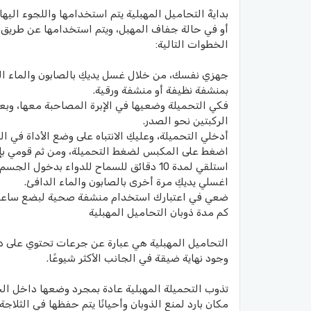
بدايةً التحاميل المهبلية يتم استخدامها واللجوء اليه
أو في حالة جفاف المهبل، ويتم استخدامها عن طريق اد
الخطوات التالية:
جهزي نفسك، من خلال غسل يديكِ بالصابون والماء الدا
بمنشفة نظيفة أو منشفة ورقية.
فكي التحميلة وضعيها في الإبرة المصاحبة معها، وبعد
الركبتين نحو الصدر.
أدخلي التحميلة، وعليكِ الانتباه على وضع الأداة في ا
اضغط على المكبس لضغط التحميلة، ومن ثم قومي بإخ
استلقي لمدة 10 دقائق للسماح للدواء بدخول الجسم.
اغسلي يديكِ مرة أخرى بالصابون والماء الدافئ.
ضعي في اعتبارك استخدام منشفة صحية لبضع ساعات،
كم مدة ذوبان التحاميل المهبلية
التحاميل المهبلية هي عبارة عن جرعات تحتوي على د
وجود نهاية ضيقة في الجانب الأكثر شيوعًا.
تذوب التحميلة المهبلية عادة بمجرد وضعها داخل الج
مكان بارد لمنع الذوبان وأحيانًا يتم حفظها في الثلاج