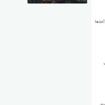
 أخذها
.
ريق