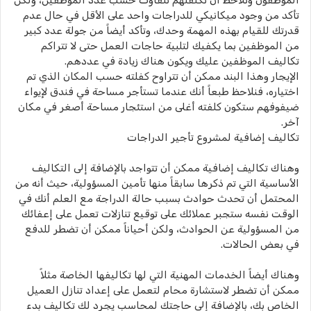
الموظفون ونلاحظ أن تكلفتهم تتفاوت حسب عدد الموظفين، ولكن
تأكد من وجود ميكانيكي للدراجات واحد على الأقل في حال عدم
قدرتك للقيام بهذه المهمة وحدك، وتأكد أيضاً من جولة عدد كبير
من الموظفين بما يكفيك لتلبية حاجات العمل حتى لا تتراكم
تكاليف الموظفين عليك ويكون هناك زيادة في عددهم.
الإيجار وهذا البند ممكن أن تتراوح كفلته حسب المكان الذي تم
اختياره، فنلاحظ طبعاً أنك عندما تستأجر مساحة في فندق لإيواء
ضيفوفهم ستكون كلفته أغلى من استئجار مساحة أصغر في مكان
آخر.
تكاليف إضافية لمشروع تأجير الدراجات
وهناك تكاليف إضافية ممكن أن تتواجد بالإضافة إلى التكاليف
الأساسية التي تم ذكرها سابقاً منها تأمين المسؤولية، حيث أنه من
المحتمل أن تحدث حوادث بسبب حالة الدراجة مع العلم أنك في
الوقت نفسه ستجبر عملائك على توقيع تنازلات تعمل على إعفائك
من المسؤولية عن الحوادث، ولكن أحياناً ممكن أن تضطر للدفع
في بعض الحالات.
وهناك أيضاً الخدمات المهنية التي لها تكاليفها الخاصة مثلاً
ممكن أن تضطر لاستشارة محام لتعمل على إعداد تنازل العميل
الخاص بك، بالإضافة إلى حاجتك لمحاسب يجرد لك تكاليف بدء