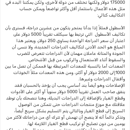
175000 دولار ولكنها تختلف من دولة لأخرى، ولكن يمكننا البدء في
مثل هذه الأعمال باستثمار أقل وأكثر تواضعاً ويمكن حساب
التكاليف كتالي:
الأسطول فمثلاً إذا بدأنا بمتجر يتكون من عشرين دراجة، فسنرى بأن
تكاليف الأسطول التي ترتبط بها سيكلف تقريباً 5000 دولار على
اعتبار أن سعر الدراجة الواحدة يساوي 250 دولار، ويعتبر هذا
المبلغ هو الحد الأدنى لتكاليف الدراجات الجديدة، ولا ننسى أن
الجودة والمتانة عاملان مهمان لأن الدراجات تتعرض للضرب
والسقوط أثناء الاستعمال والركوب من قِبل الأشخاص.
المعدات أما بالنسبة للمعدات المرتبطة بها فممكن أن تصل ما بين
1000إلى 2000 دولار أو أكثر، ومن هذه المعدات مثلاً الخوذات
وأقفال الدراجات وغيرها.
الإصلاحات وهو أيضاً بند أساسي يجب أن يؤخذ بالحسبان فقد
ينفق صاحب العمل تقريباً 5000 دولار سنوياً أو أكثر على الأدوات
وقطع الغيار بالإضافة إلى الدراجات البديلة، وهنا ننصحك بأن توطد
علاقتك مع موزع منتجات الدراجات حتى تتمكن من الوصول
السريع إلى قطع الغيار وبالتالي يتم التسليم بشكل سريع أيضاً،
وتذكر دائماً أنه لا ينصح أن تهمش أو تترك أي من دراجاتك لأكثر من
يومين من دون تصليح أو تركيب قطع الغيار اللازمة لها.