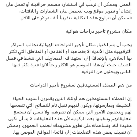
العمل، وممكن أن ترغب في استشارة مصمم جرافيك أو تعمل على
إنشاء أو تطوير موقع ويب لتحصل على الشعارات واللافتات،
فممكن أن تتراوح هذه التكاليف تقريباً ألف دولار على الأقل.
مكان مشروع تأجير دراجات هوائية
يجب أن يتم اختيار مكان تأجير الدراجات الهوائية بجانب المراكز
الترفيهية مثل الأندية الاجتماعية أو الفنادق أو المناطق التي تكثر
بها الملاهي، بالإضافة إلى استهداف المصاريف التي تنشط في فصل
الصيف حيث أن هذا الموسم هو الأكثر ربحاً لأنها فترة يكثر فيها
الناس ويبحثون عن الترفيه.
من هم العملاء المستهدفين لمشروع تأجير الدراجات
إن العملاء المستهدفين هم أولئك الذين يقدرون أسلوب الحياة
النشيطة ويمارسونها، ويكون لديهم تقبل تام للنصائح التي تنصحها
لهم ويتجنبون الأمور التي ممكن أن تضرهم، ولا تنسى أن تستمع
لتعليقاتهم وتتقبلها بعد الركوب، لأن هذه التعليقات لا بد أن تكون
مفيدة لك، وتساعدك على تطوير مشروعك لجذب الجمهور، وممكن
أن تضيف بعض هذه التعليقات إلى قائمة المواقع الموصى بها.