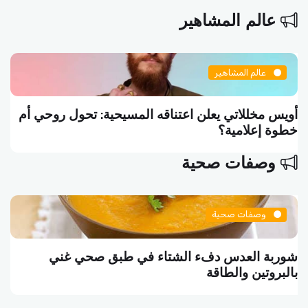
عالم المشاهير
عالم المشاهير
ية: تحول روحي أم
سلاف فواخرجي تكتب منشوراً فلسفيا
تموت واقفاً
وصفات صحية
وصفات صحية
تاء في طبق صحي غني
البرغر النباتي وجبة الشب