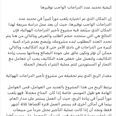
كيفية تحديد عدد الدراجات الواجب توفيرها
إن المكان الذي تم اختياره يلعب دوراً كبيراً في تحديد عدد
الدراجات الواجب توفيرها، حيث أن بعد عمل دراسة سريعة لهذا
المكان الذي سيُنَفذ فيه مشروع تأجير الدراجات الهوائية، فإن
النتائج هي التي ستحدد حجم الطلب والعرض وبالتالي من هنا يتم
تحدد العدد المطلوب لبدء مشروعك، ويُنصح بعدم شراء كمية
كبيرة من الدراجات في بادئ الأمر حتى لا تزيد التكاليف، وبالتالي
ممكن أن تؤثر وتكون عائق على جودة البضائع ومتانتها بسبب زيادة
التكاليف، ولتعمل على خفض هذه التكاليف يجب أن تتعامل مع
التجار أو المستوردين لتتم عملية الشراء بأسعار الجملة .
مقدار الربح الذي يتم تحقيقه من مشروع تأجير الدراجات الهوائية
يرتبط الربح من هذا المشروع بالعديد من العوامل، فمن العوامل
الهامة هو طول الموسم، خاصة إذا كان المناخ معتدلاً فهو يلعب
دوراً كبيراً في زيادة الربح، حيث أن العمل يستمر على مدار العام،
بينما في أماكن أخرى قد يستمر العمل فترة أقصاها ثلاثة أشهر
فقط، ونجد أن إذا كانت عملية التأجير تحتل جزءاً من مبيعات
الدراجات وعملية الخدمة، فمن الممكن الحصول على موسم أطول