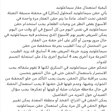
كيفية استعمال عقار سيماغلوتيد
يأتي حقن سيماغلوتيد كمحلول (سائل) في محقنة مسبقة التعبئة
للحقن تحت الجلد. عادةً ما يتم حقن العقار مرة واحدة في
الأسبوع بغض النظر عن وجبات الطعام. يجب استخدام حقن
سيماغلوتيد في نفس اليوم من كل أسبوع في أي وقت من اليوم.
يمكن للمريض تغيير يوم الأسبوع الذي يستخدم فيه سيماغلوتيد في
حال مرور يومين أو أكثر على آخر حقنة من العقار.
من المحتمل أن يبدأ الطبيب بجرعة منخفضة من حقن
سيماغلوتيد ويزيد جرعة المريض بعد 4 أسابيع. قد يزيد الطبيب
الجرعة مرة أخرى بعد 4 أسابيع أخرى بناءً على استجابة الجسم
للدواء.
تتحكم حقن سيماغلوتيد في السكري لكنها لا تقوم بشفائه. يجب
الاستمرار باستعمال الحقن حتى في حال الشعور بتحسن.
يجب مراقبة سائل الحقن، بحيث يجب التأكد من خلو المحقنة من
الشوارد، ونقيها، وعدم تلونها قبل حقنها. لا يجب استعمال الحقنة
في حال ملاحظة جزئيات صلبة أو تلونها أو تعكرها. يجب سؤال
الصيدلي حول المزيد من التفاصيل.
يمكن الحقن في الذراع، الفخذ أو منطقة المعدة. يمكن تغيير
موقع الحقن في كل مرة. يمكن استعمال حقن سيماغلوتيد