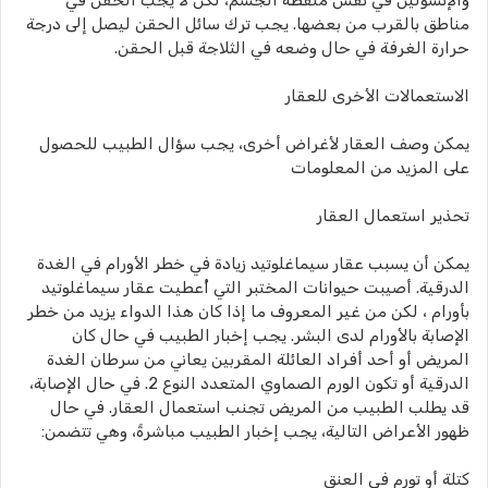
والإنسولين في نفس منقطة الجسم، لكن لا يجب الحقن في
مناطق بالقرب من بعضها. يجب ترك سائل الحقن ليصل إلى درجة
حرارة الغرفة في حال وضعه في الثلاجة قبل الحقن.
الاستعمالات الأخرى للعقار
يمكن وصف العقار لأغراض أخرى، يجب سؤال الطبيب للحصول
على المزيد من المعلومات
تحذير استعمال العقار
يمكن أن يسبب عقار سيماغلوتيد زيادة في خطر الأورام في الغدة
الدرقية. أصيبت حيوانات المختبر التي أُعطيت عقار سيماغلوتيد
بأورام ، لكن من غير المعروف ما إذا كان هذا الدواء يزيد من خطر
الإصابة بالأورام لدى البشر. يجب إخبار الطبيب في حال كان
المريض أو أحد أفراد العائلة المقربين يعاني من سرطان الغدة
الدرقية أو تكون الورم الصماوي المتعدد النوع 2. في حال الإصابة،
قد يطلب الطبيب من المريض تجنب استعمال العقار. في حال
ظهور الأعراض التالية، يجب إخبار الطبيب مباشرةً، وهي تتضمن:
كتلة أو تورم في العنق