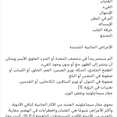
الغثيان
القيء
الإسهال
ألم في البطن
الإمساك
حرقة القلب
التجشؤ
الأعراض الجانبية الشديدة
ألم مستمر يبدأ في منتصف المعدة أو الجزء العلوي الأيسر ويمكن
أن ينتشر إلى الظهر، مع أو بدون وجود القيء.
الطفح الجلدي، الحكة، تورم العينين، الفم، الحلق، أو اللسان، أو
صعوبة في التنفس أو البلع
صعوبة في التبول، أو تورم الساقين، الكاحلين، أو القدمين.
تغيرات في الرؤية. [1]
عقار سيماغلوتيد ونقص الوزن
يحوي عقار سيماغلوتيد العديد من الآثار الجانبية كباقي الأدوية،
وأكثر الأعراض شيوعًا هي الغثيان واضطرابات في الهضم. مقارنةً
بالعديد من الأدوية الأقدم للمستقبلات الناهضة GLP-1 ، أثبت عقار