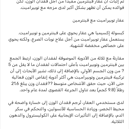
تم إثبات أن عقار فينترمين مفيدًا من أجل فقدان الوزن، لكن
فوائده يمكن أن تظهر بشكل أكبر لدى مزجه مع توبيراميت.
عقار توبيراميت مع فينترمين
كبسولة إكسيميا هي عقار يحوي على فينترمين و توبيراميت.
يستعمل عقار توبيراميت من أجل علاج نوبات الصرع، ولكنه يحوي
على خصائص مخفضة للشهية.
مقارنةً مع ثلاثة من الأدوية الموصوفة لفقدان الوزن، ارتبط الجمع
بين فينترمين وتوبيراميت بأعلى احتمالات لفقدان ما لا يقل عن 5
? من وزن الجسم الأولي. بالإضافة إلى ذلك، تشير الأبحاث إلى أن
تركيبة فينترمين وتوبيراميت هي أكثر أدوية إنقاص الوزن فعالية
حتى الآن، حيث حقق الأشخاص متوسط ??فقدان وزن يبلغ 21.6
رطلاً (9.8 كجم) بعد تناول الجرعة القصوى لمدة عام واحد.
لدى مستخدمي العقار، تُرجم فقدان الوزن إلى خسارة واضحة في
محيط الخصر، وزيادة الحساسية للأنسولين، والتحكم في سكر
الدم، بالإضافة إلى التأثيرات الإيجابية على الكوليسترول والدهون
الثلاثية.