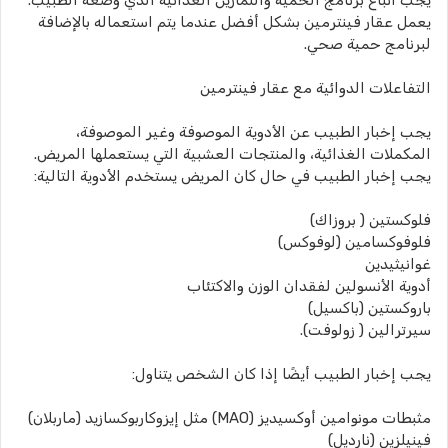
يجب اتباع برنامج الحمية والتمارين الغذائية الذي وضعه الطبيب.
يعمل عقار فينترمين بشكل أفضل عندما يتم استعماله بالإضافة
لبرنامج حمية صحي.
التفاعلات الدوائية مع عقار فينترمين
يجب إخبار الطبيب عن الأدوية الموصوفة وغير الموصوفة،
المكملات الغذائية، والمنتجات العشبية التي يستعملها المريض.
يجب إخبار الطبيب في حال كان المريض يستخدم الأدوية التالية:
فلوكستين ( بروزاك)
فلوفوكسامين (لوفوكس)
غوانيثيدين
أدوية الأنسولين لفقدان الوزن والاكتئاب
باروكستين (باكسيل)
سيرترالين ( زولوفت).
يجب إخبار الطبيب أيضًا إذا كان الشخص يتناول:
مثبطات مونوامين أوكسيديز (MAO) مثل إيزوكاربوكسازيد (ماربلان)
فينيلزين (نارديل)