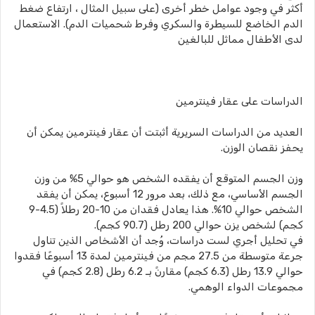
أكثر في وجود عوامل خطر أخرى (على سبيل المثال ، ارتفاع ضغط
الدم الخاضع للسيطرة والسكري وفرط شحميات الدم). الاستعمال
لدى الأطفال مماثل للبالغين
الدراسات على عقار فينترمين
العديد من الدراسات السريرية أثبتت أن عقار فينترمين يمكن أن
يحفز نقصان الوزن.
وزن الجسم المتوقع أن يفقده الشخص هو حوالي 5% من وزن
الجسم الأساسي، مع ذلك، بعد مرور 12 أسبوع، يمكن أن يفقد
الشخص حوالي 10%. هذا يعادل فقدان من 10-20 رطلاً (4.5-9
كجم) لشخص يزن حوالي 200 رطل (90.7 كجم).
في تحليل أجري لست دراسات، وُجد أن الأشخاص الذين تناول
جرعة متوسطة من 27.5 مجم من فينترمين لمدة 13 أسبوعًا فقدوا
حوالي 13.9 رطل (6.3 كجم) مقارنً بـ 6.2 رطل (2.8 كجم) في
مجموعات الدواء الوهمي.