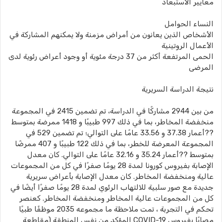
معايير الاستبعاد
النساء الحوامل
الأشخاص الذين يعانون من أمراض مزمنة ولا يمكنهم المشاركة في
الأعمال الروتينية
الحمى المرتفعة أكثر من 37 درجة مئوية أو وجود أعراض رئوية لدى
المرضى
نتيجة الدراسة السريرية
من بين 2944 مشاركًا في الدراسة، تم تضمين 2415 في المجموعة
منخفضة المخاطر، بما في ذلك 997 طبيبًا و 1418 ممرضة بمتوسط
??أعمار 37.38 و 33.56 عامًا على التوالي؛ تم تضمين 529 في
المجموعة المعرضة للخطر، بما في ذلك 122 طبيبًا و 407 ممرضًا
بمتوسط ??أعمار 35.24 و 32.16 عامًا على التوالي. كان معدل
الإصابة بفيروس كورونا لمدة 28 يومًا صفرًا في كل من المجموعات
عالية ومنخفضة المخاطر. كان معدل الإصابة بأعراض سريرية
جديدة مع صور سلبية للالتهاب الرئوي لمدة 28 يومًا صفرًا أيضًا في
كل من المجموعات عالية المخاطر ومنخفضة المخاطر. كعنصر
تحكم في التجربة ، تمت ملاحظة ما مجموعه 2035 موظفًا طبيًا
مصابًا بفيروس COVID-19 المؤكد من نفس المنطقة (مقاطعة