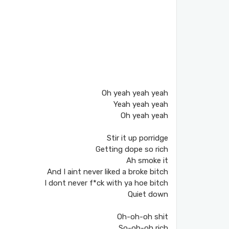
Oh yeah yeah yeah
Yeah yeah yeah
Oh yeah yeah
Stir it up porridge
Getting dope so rich
Ah smoke it
And I aint never liked a broke bitch
I dont never f*ck with ya hoe bitch
Quiet down
Oh-oh-oh shit
So-oh-oh rich