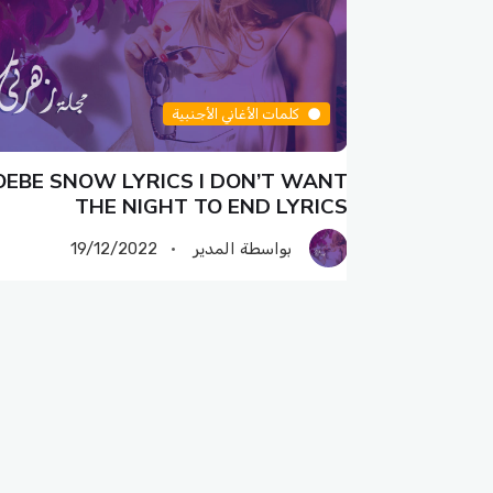
كلمات الأغاني الأجنبية
EBE SNOW LYRICS I DON’T WANT
PHOEBE 
THE NIGHT TO END LYRICS
بواسطة المدير
19/12/2022