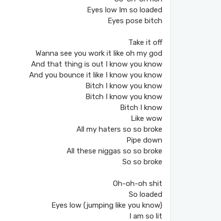
Eyes low Im so loaded
Eyes pose bitch
Take it off
Wanna see you work it like oh my god
And that thing is out I know you know
And you bounce it like I know you know
Bitch I know you know
Bitch I know you know
Bitch I know
Like wow
All my haters so so broke
Pipe down
All these niggas so so broke
So so broke
Oh-oh-oh shit
So loaded
Eyes low (jumping like you know)
I am so lit