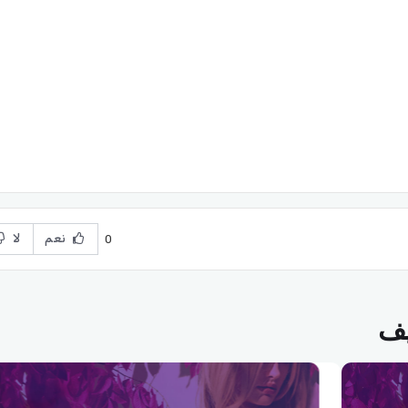
نعم
لا
0
يف